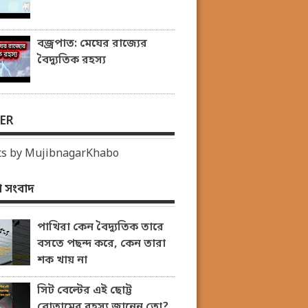
বজ্রপাত: মেঘের রাজ্যের
বৈদ্যুতিক রহস্য
ER
s by MujibnagarKhabo
 সংবাদ
পাখিরা কেন বৈদ্যুতিক তারে
বসতে পছন্দ করে, কেন তারা
শক খায় না
সিট বেল্টের এই ছোট্ট
বোতামের রহস্য জানেন তো?