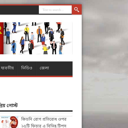
যাবতীয়
ভিডিও
জেলা
িয় পোস্ট
কিডনি রোগ প্রতিরোধ ওপর
১৫টি ফিচার এ বিভিন্ন টিপস