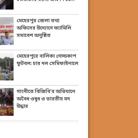
মেহেরপুর জেলা তথ্য
অফিসের উদ্যোগে ফ্যামিলি
সমাবেশ অনুষ্ঠিত
মেহেরপুরে বালিকা গোল্ডকাপ
ফুটবল: চার দল সেমিফাইনালে
গাংনীতে বিজিবি’র অভিযানে
অবৈধ ওষুধ ও ভারতীয় মদ
উদ্ধার