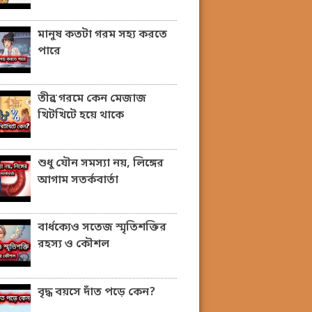
মানুষ কতটা গরম সহ্য করতে
পারে
তীব্র গরমে কেন মেজাজ
খিটখিটে হয়ে থাকে
শুধু যৌন সমস্যা নয়, লিঙ্গের
আগাম সতর্কবার্তা
বার্ধক্যেও সতেজ স্মৃতিশক্তির
রহস্য ও কৌশল
বৃদ্ধ বয়সে দাঁত পড়ে কেন?