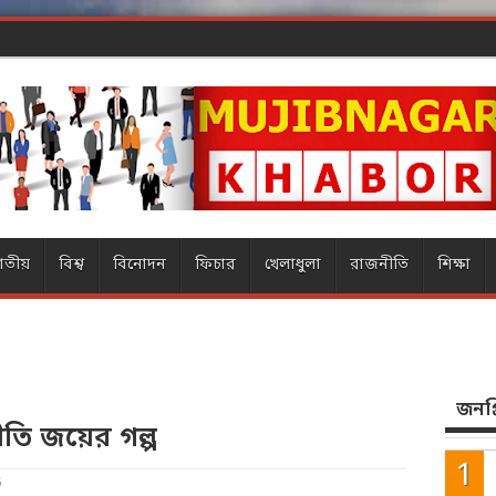
র ম্
াতীয়
বিশ্ব
বিনোদন
ফিচার
খেলাধুলা
রাজনীতি
শিক্ষা
জনপ্র
ীতি জয়ের গল্প
6