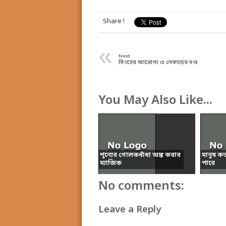
Share !
«
Next
সিংহের আরোগ্য ও নেকড়ের দণ্ড
You May Also Like...
শূন্যের গোলকধাঁধা অঙ্ক করার
মানুষ ক
ম্যাজিক
পারে
No comments:
Leave a Reply