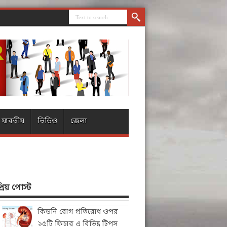
যাবতীয়
ভিডিও
জেলা
িয় পোস্ট
কিডনি রোগ প্রতিরোধ ওপর
১৫টি ফিচার এ বিভিন্ন টিপস