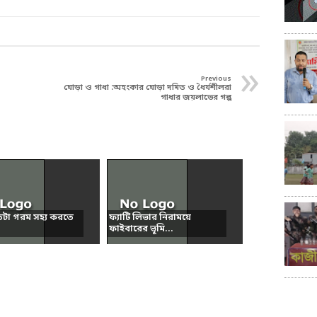
»
Previous
ঘোড়া ও গাধা :অহংকার ঘোড়া দমিত ও ধৈর্যশীলরা
গাধার জয়লাভের গল্প
তটা গরম সহ্য করতে
ফ্যাটি লিভার নিরাময়ে
ফাইবারের ভূমি...