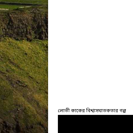
লোভী কাকের বিশ্বাসঘাতকতার গল্প