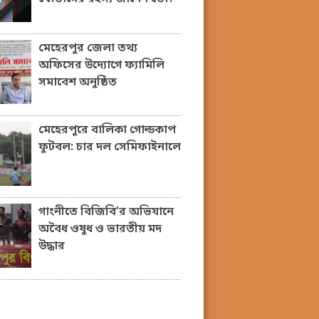
মেহেরপুর জেলা তথ্য
অফিসের উদ্যোগে ফ্যামিলি
সমাবেশ অনুষ্ঠিত
মেহেরপুরে বালিকা গোল্ডকাপ
ফুটবল: চার দল সেমিফাইনালে
গাংনীতে বিজিবি’র অভিযানে
অবৈধ ওষুধ ও ভারতীয় মদ
উদ্ধার