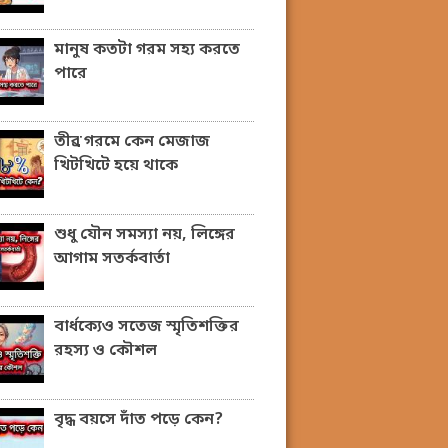
মানুষ কতটা গরম সহ্য করতে
পারে
তীব্র গরমে কেন মেজাজ
খিটখিটে হয়ে থাকে
শুধু যৌন সমস্যা নয়, লিঙ্গের
আগাম সতর্কবার্তা
বার্ধক্যেও সতেজ স্মৃতিশক্তির
রহস্য ও কৌশল
বৃদ্ধ বয়সে দাঁত পড়ে কেন?