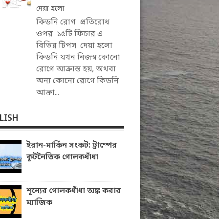
দেয়া হলো
কিডনি রোগ প্রতিরোধ
ওপর ১৫টি ফিচার এ
বিভিন্ন টিপস দেয়া হলো
কিডনি যখন নিজস্ব কোনো
রোগে আক্রান্ত হয়, অথবা
অন্য কোনো রোগে কিডনি
আক্রা...
LISH
ইরান-মার্কিন সংকট: ট্রাম্পের
কূটনৈতিক গোলকধাঁধা
শূন্যের গোলকধাঁধা অঙ্ক করার
ম্যাজিক