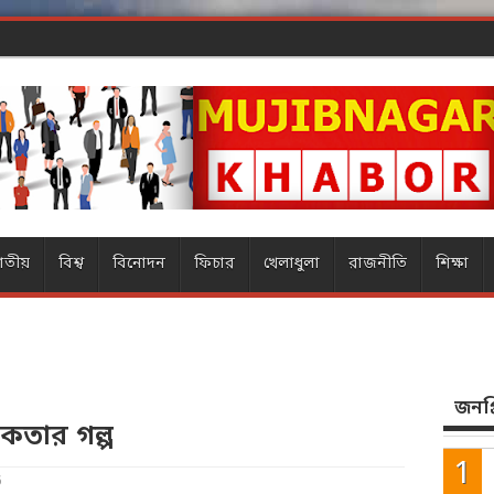
াতীয়
বিশ্ব
বিনোদন
ফিচার
খেলাধুলা
রাজনীতি
শিক্ষা
জনপ্র
কতার গল্প
6