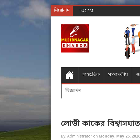
শিরোনাম
লিফটে ওজনের হ্রাস-বৃদ্ধি
1:42 PM
সাম্প্রতিক
সম্পাদকীয়
জ
বিজ্ঞাপন
লোভী কাকের বিশ্বাসঘাত
By: Administrator
on
Monday, May 25, 202