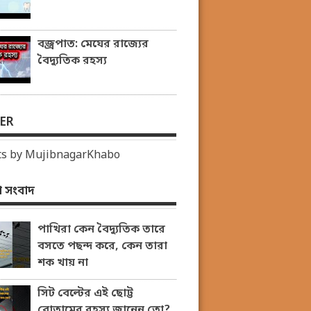
বজ্রপাত: মেঘের রাজ্যের
বৈদ্যুতিক রহস্য
ER
s by MujibnagarKhabo
 সংবাদ
পাখিরা কেন বৈদ্যুতিক তারে
বসতে পছন্দ করে, কেন তারা
শক খায় না
সিট বেল্টের এই ছোট্ট
বোতামের রহস্য জানেন তো?