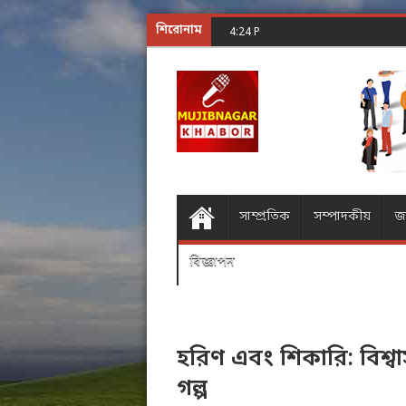
শিরোনাম
শূন্যের গোলকধাঁধা অঙ্ক
4:24 PM
সাম্প্রতিক
সম্পাদকীয়
জ
বিজ্ঞাপন
হরিণ এবং শিকারি: বিশ্
গল্প