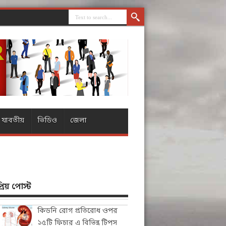
যাবতীয়
ভিডিও
জেলা
িয় পোস্ট
কিডনি রোগ প্রতিরোধ ওপর
১৫টি ফিচার এ বিভিন্ন টিপস