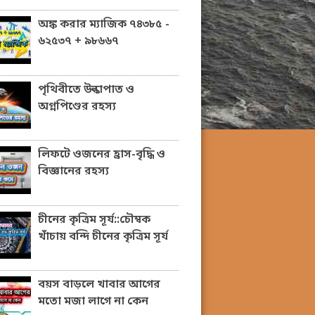
অঙ্ক করার ম্যাজিক ৭৪৩৮৫ -
৬২৫৩৭ + ৯৮৬৬৭
পৃথিবীতে উল্কাপাত ও
অগ্নপিণ্ডের রহস্য
লিফটে ওজনের হ্রাস-বৃদ্ধি ও
বিজ্ঞানের রহস্য
চীনের কৃত্রিম সূর্য::চৌম্বক
খাঁচায় বন্দি চীনের কৃত্রিম সূর্য
বয়স বাড়লে খাবার আগের
মতো মজা লাগে না কেন