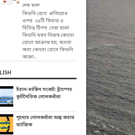
দেয়া হলো
কিডনি রোগ প্রতিরোধ
ওপর ১৫টি ফিচার এ
বিভিন্ন টিপস দেয়া হলো
কিডনি যখন নিজস্ব কোনো
রোগে আক্রান্ত হয়, অথবা
অন্য কোনো রোগে কিডনি
আক্রা...
LISH
ইরান-মার্কিন সংকট: ট্রাম্পের
কূটনৈতিক গোলকধাঁধা
শূন্যের গোলকধাঁধা অঙ্ক করার
ম্যাজিক