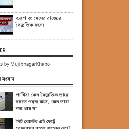
বজ্রপাত: মেঘের রাজ্যের
বৈদ্যুতিক রহস্য
ER
s by MujibnagarKhabo
 সংবাদ
পাখিরা কেন বৈদ্যুতিক তারে
বসতে পছন্দ করে, কেন তারা
শক খায় না
সিট বেল্টের এই ছোট্ট
বোতামের রহস্য জানেন তো?