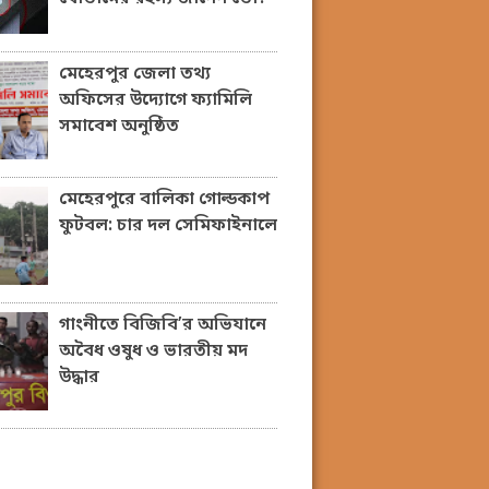
মেহেরপুর জেলা তথ্য
অফিসের উদ্যোগে ফ্যামিলি
সমাবেশ অনুষ্ঠিত
মেহেরপুরে বালিকা গোল্ডকাপ
ফুটবল: চার দল সেমিফাইনালে
গাংনীতে বিজিবি’র অভিযানে
অবৈধ ওষুধ ও ভারতীয় মদ
উদ্ধার