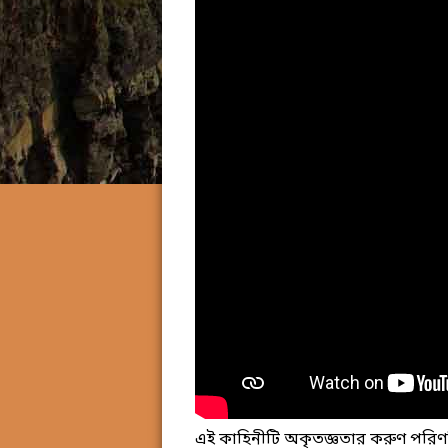
এই কাহিনীটি অকৃতজ্ঞতার করুণ পরিণ