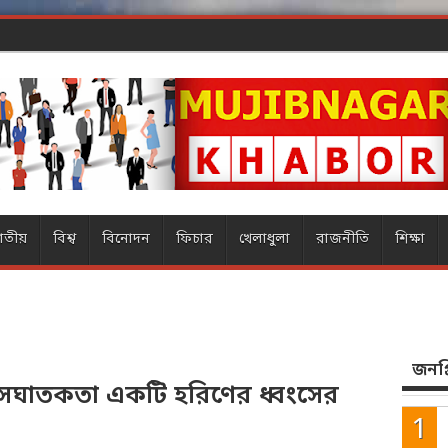
াতীয়
বিশ্ব
বিনোদন
ফিচার
খেলাধুলা
রাজনীতি
শিক্ষা
জনপ্র
বাসঘাতকতা একটি হরিণের ধ্বংসের