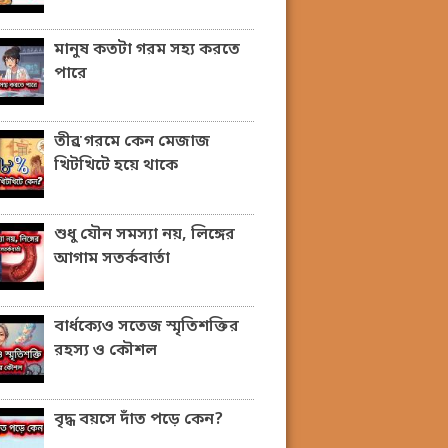
মানুষ কতটা গরম সহ্য করতে
পারে
তীব্র গরমে কেন মেজাজ
খিটখিটে হয়ে থাকে
শুধু যৌন সমস্যা নয়, লিঙ্গের
আগাম সতর্কবার্তা
বার্ধক্যেও সতেজ স্মৃতিশক্তির
রহস্য ও কৌশল
বৃদ্ধ বয়সে দাঁত পড়ে কেন?