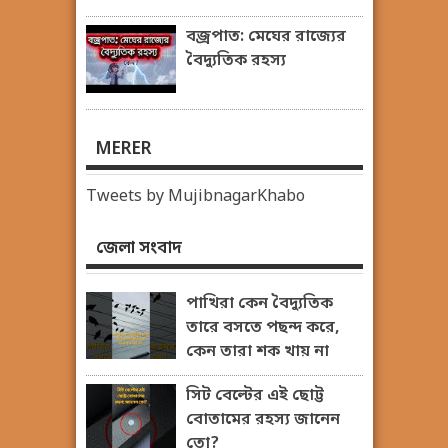
বজ্রপাত: মেঘের রাজ্যের
বৈদ্যুতিক রহস্য
MERER
Tweets by MujibnagarKhabo
জেলা সংবাদ
পাখিরা কেন বৈদ্যুতিক
তারে বসতে পছন্দ করে,
কেন তারা শক খায় না
সিট বেল্টের এই ছোট্ট
বোতামের রহস্য জানেন
তো?