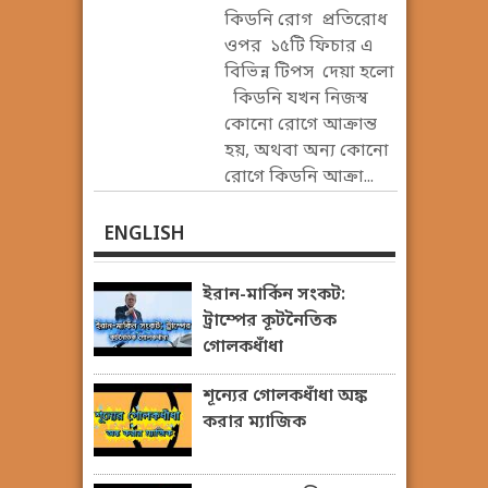
কিডনি রোগ প্রতিরোধ
ওপর ১৫টি ফিচার এ
বিভিন্ন টিপস দেয়া হলো
কিডনি যখন নিজস্ব
কোনো রোগে আক্রান্ত
হয়, অথবা অন্য কোনো
রোগে কিডনি আক্রা...
ENGLISH
ইরান-মার্কিন সংকট:
ট্রাম্পের কূটনৈতিক
গোলকধাঁধা
শূন্যের গোলকধাঁধা অঙ্ক
করার ম্যাজিক