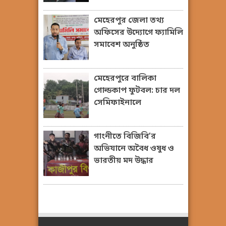
মেহেরপুর জেলা তথ্য
অফিসের উদ্যোগে ফ্যামিলি
সমাবেশ অনুষ্ঠিত
মেহেরপুরে বালিকা
গোল্ডকাপ ফুটবল: চার দল
সেমিফাইনালে
গাংনীতে বিজিবি’র
অভিযানে অবৈধ ওষুধ ও
ভারতীয় মদ উদ্ধার