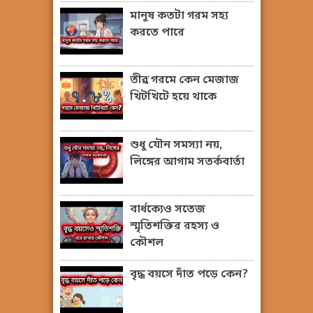
মানুষ কতটা গরম সহ্য
করতে পারে
তীব্র গরমে কেন মেজাজ
খিটখিটে হয়ে থাকে
শুধু যৌন সমস্যা নয়,
লিঙ্গের আগাম সতর্কবার্তা
বার্ধক্যেও সতেজ
স্মৃতিশক্তির রহস্য ও
কৌশল
বৃদ্ধ বয়সে দাঁত পড়ে কেন?