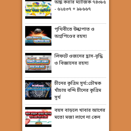
অঙ্ক করার ম্যাজিক ৭৪৩৮৫
- ৬২৫৩৭ + ৯৮৬৬৭
পৃথিবীতে উল্কাপাত ও
অগ্নপিণ্ডের রহস্য
লিফটে ওজনের হ্রাস-বৃদ্ধি
ও বিজ্ঞানের রহস্য
চীনের কৃত্রিম সূর্য::চৌম্বক
খাঁচায় বন্দি চীনের কৃত্রিম
সূর্য
বয়স বাড়লে খাবার আগের
মতো মজা লাগে না কেন