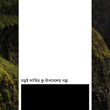
চড়ুই পাখির কু-উপদেশের গল্প