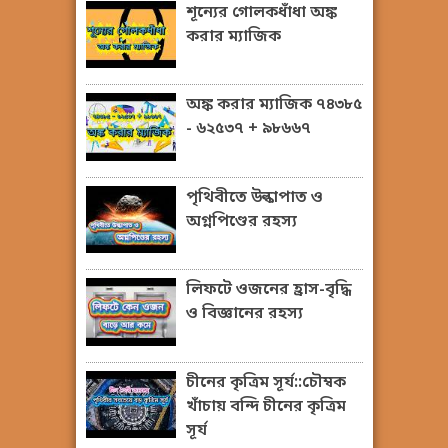
শূন্যের গোলকধাঁধা অঙ্ক
করার ম্যাজিক
অঙ্ক করার ম্যাজিক ৭৪৩৮৫
- ৬২৫৩৭ + ৯৮৬৬৭
পৃথিবীতে উল্কাপাত ও
অগ্নপিণ্ডের রহস্য
লিফটে ওজনের হ্রাস-বৃদ্ধি
ও বিজ্ঞানের রহস্য
চীনের কৃত্রিম সূর্য::চৌম্বক
খাঁচায় বন্দি চীনের কৃত্রিম
সূর্য