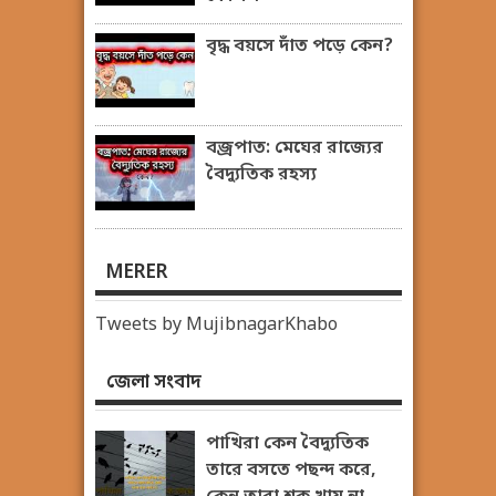
বৃদ্ধ বয়সে দাঁত পড়ে কেন?
বজ্রপাত: মেঘের রাজ্যের
বৈদ্যুতিক রহস্য
MERER
Tweets by MujibnagarKhabo
জেলা সংবাদ
পাখিরা কেন বৈদ্যুতিক
তারে বসতে পছন্দ করে,