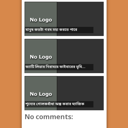
মানুষ কতটা গরম সহ্য করতে পারে
ফ্যাটি লিভার নিরাময়ে ফাইবারের ভূমি...
শূন্যের গোলকধাঁধা অঙ্ক করার ম্যাজিক
No comments: