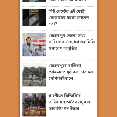
কেন তারা শক খায় না
সিট বেল্টের এই ছোট্ট
বোতামের রহস্য জানেন
তো?
মেহেরপুর জেলা তথ্য
অফিসের উদ্যোগে ফ্যামিলি
সমাবেশ অনুষ্ঠিত
মেহেরপুরে বালিকা
গোল্ডকাপ ফুটবল: চার দল
সেমিফাইনালে
গাংনীতে বিজিবি’র
অভিযানে অবৈধ ওষুধ ও
ভারতীয় মদ উদ্ধার