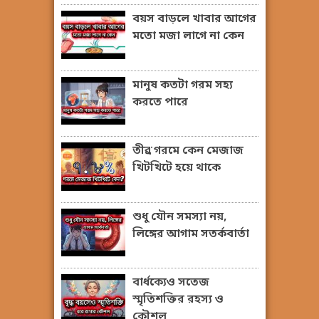
বয়স বাড়লে খাবার আগের
মতো মজা লাগে না কেন
মানুষ কতটা গরম সহ্য
করতে পারে
তীব্র গরমে কেন মেজাজ
খিটখিটে হয়ে থাকে
শুধু যৌন সমস্যা নয়,
লিঙ্গের আগাম সতর্কবার্তা
বার্ধক্যেও সতেজ
স্মৃতিশক্তির রহস্য ও
কৌশল