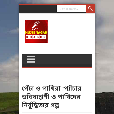
পেঁচা ও পাখিরা :প্যাঁচার
ভবিষ্যদ্বাণী ও পাখিদের
নির্বুদ্ধিতার গল্প