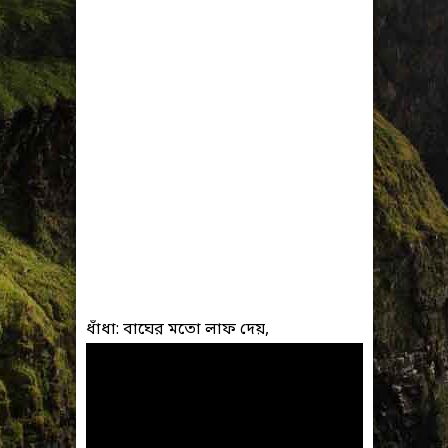
ধাঁধা: বাঘের মতো লাফ দেয়,