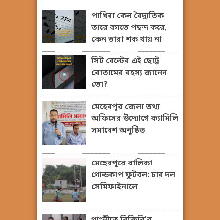
পাখিরা কেন বৈদ্যুতিক
তারে বসতে পছন্দ করে,
কেন তারা শক খায় না
সিট বেল্টের এই ছোট্ট
বোতামের রহস্য জানেন
তো?
মেহেরপুর জেলা তথ্য
অফিসের উদ্যোগে ফ্যামিলি
সমাবেশ অনুষ্ঠিত
মেহেরপুরে বালিকা
গোল্ডকাপ ফুটবল: চার দল
সেমিফাইনালে
গাংনীতে বিজিবি’র