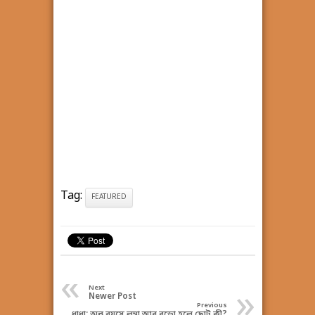
Tag:
FEATURED
«
»
Next
Newer Post
Previous
ধাধা: অল্প বয়সে লম্বা আর বুড়ো হলে ছোট কী?