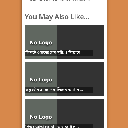
You May Also Like...
লিফটে ওজনের হ্রাস-বৃদ্ধি ও বিজ্ঞানে...
শুধু যৌন সমস্যা নয়, লিঙ্গের আগাম ...
শিশুর অতিরিক্ত ঘাম ও স্বাস্থ্য ঝুঁক...