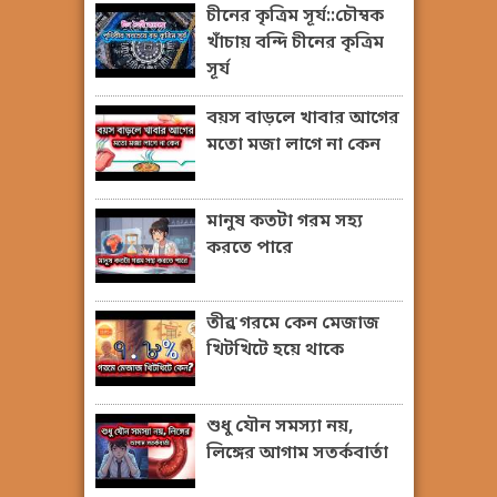
চীনের কৃত্রিম সূর্য::চৌম্বক
খাঁচায় বন্দি চীনের কৃত্রিম
সূর্য
বয়স বাড়লে খাবার আগের
মতো মজা লাগে না কেন
মানুষ কতটা গরম সহ্য
করতে পারে
তীব্র গরমে কেন মেজাজ
খিটখিটে হয়ে থাকে
শুধু যৌন সমস্যা নয়,
লিঙ্গের আগাম সতর্কবার্তা