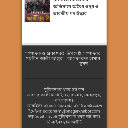
অভিযানে অবৈধ ওষুধ ও
ভারতীয় মদ উদ্ধার
সম্পাদক ও প্রকাশকঃ
উপদেষ্টা সম্পাদকঃ
মহসীন আলী আঙ্গুর
আসফারুল হাসান
সুমন
মুজিবনগর খবর ডট কম
সাবদার আলী মার্কেট, বড় বাজার, মেহেরপুর,
বাংলাদেশ।
মোবাইলঃ
০১৯০৫-৪০৬২৯৮
,
০১৭১১-৩১১৩৮৬
ইমেইলঃ
editor@mujibnagarkhabor.com
স্বত্ব ২০১৪ - ২০২৪
মুজিবনগর খবর ডট কম।
ডিজাইনঃ
মুন্সি আইটি