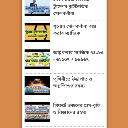
ইরান-মার্কিন সংকট:
ট্রাম্পের কূটনৈতিক
গোলকধাঁধা
শূন্যের গোলকধাঁধা অঙ্ক
করার ম্যাজিক
অঙ্ক করার ম্যাজিক ৭৪৩৮৫
- ৬২৫৩৭ + ৯৮৬৬৭
পৃথিবীতে উল্কাপাত ও
অগ্নপিণ্ডের রহস্য
লিফটে ওজনের হ্রাস-বৃদ্ধি
ও বিজ্ঞানের রহস্য