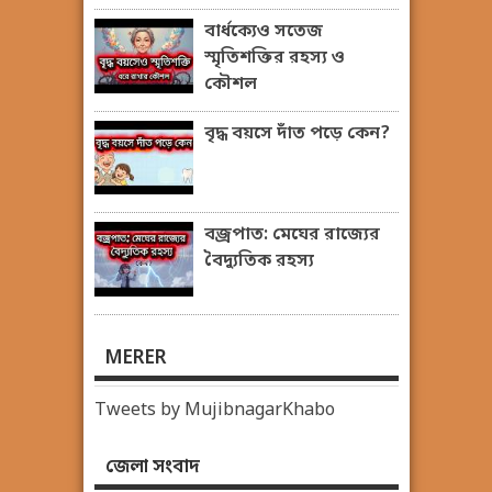
বার্ধক্যেও সতেজ
স্মৃতিশক্তির রহস্য ও
কৌশল
বৃদ্ধ বয়সে দাঁত পড়ে কেন?
বজ্রপাত: মেঘের রাজ্যের
বৈদ্যুতিক রহস্য
MERER
Tweets by MujibnagarKhabo
জেলা সংবাদ