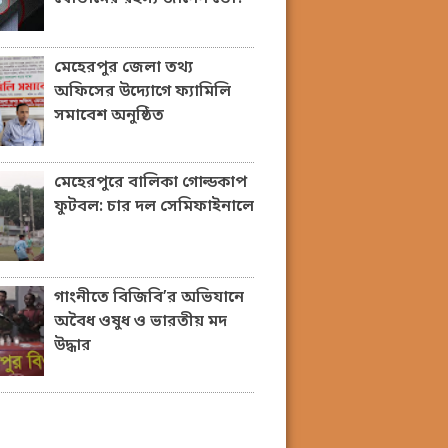
মেহেরপুর জেলা তথ্য
অফিসের উদ্যোগে ফ্যামিলি
সমাবেশ অনুষ্ঠিত
মেহেরপুরে বালিকা গোল্ডকাপ
ফুটবল: চার দল সেমিফাইনালে
গাংনীতে বিজিবি’র অভিযানে
অবৈধ ওষুধ ও ভারতীয় মদ
উদ্ধার