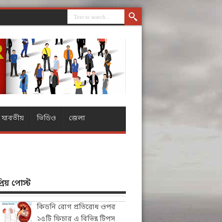
যাবতীয়
ভিডিও
জেলা
িয় পোস্ট
কিডনি রোগ প্রতিরোধ ওপর
১৫টি ফিচার এ বিভিন্ন টিপস