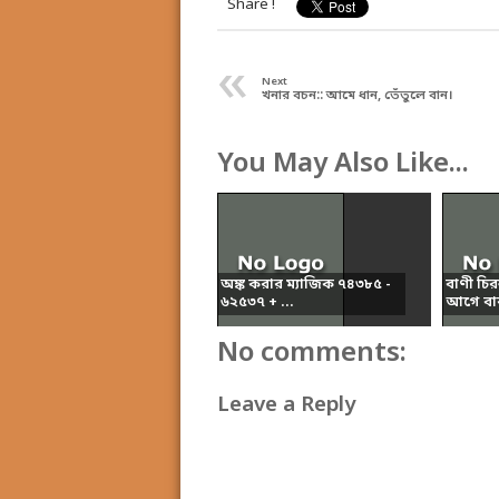
Share !
«
Next
খনার বচন:: আমে ধান, তেঁতুলে বান।
You May Also Like...
অঙ্ক করার ম্যাজিক ৭৪৩৮৫ -
বাণী চির
৬২৫৩৭ + ...
আগে বার
No comments:
Leave a Reply