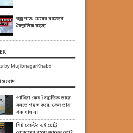
বজ্রপাত: মেঘের রাজ্যের
বৈদ্যুতিক রহস্য
ER
s by MujibnagarKhabo
 সংবাদ
পাখিরা কেন বৈদ্যুতিক তারে
বসতে পছন্দ করে, কেন তারা
শক খায় না
সিট বেল্টের এই ছোট্ট
বোতামের রহস্য জানেন তো?