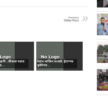
»
Previous
Older Post
ন্তণী ::ভীরুরা মরার
ইরান-মার্কিন সংকট: ট্রাম্পের
...
কূটনৈত...