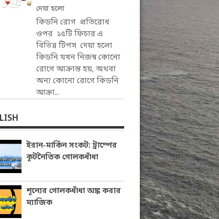
দেয়া হলো
কিডনি রোগ প্রতিরোধ
ওপর ১৫টি ফিচার এ
বিভিন্ন টিপস দেয়া হলো
কিডনি যখন নিজস্ব কোনো
রোগে আক্রান্ত হয়, অথবা
অন্য কোনো রোগে কিডনি
আক্রা...
LISH
ইরান-মার্কিন সংকট: ট্রাম্পের
কূটনৈতিক গোলকধাঁধা
শূন্যের গোলকধাঁধা অঙ্ক করার
ম্যাজিক