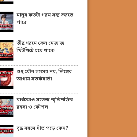
মানুষ কতটা গরম সহ্য করতে
পারে
তীব্র গরমে কেন মেজাজ
খিটখিটে হয়ে থাকে
শুধু যৌন সমস্যা নয়, লিঙ্গের
আগাম সতর্কবার্তা
বার্ধক্যেও সতেজ স্মৃতিশক্তির
রহস্য ও কৌশল
বৃদ্ধ বয়সে দাঁত পড়ে কেন?