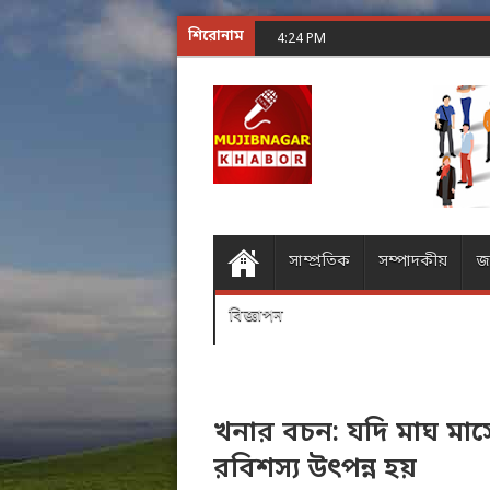
শিরোনাম
শূন্যের গোলকধাঁধা অঙ্ক
4:24 PM
সাম্প্রতিক
সম্পাদকীয়
জ
বিজ্ঞাপন
খনার বচন: যদি মাঘ মাসের
রবিশস্য উৎপন্ন হয়