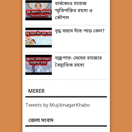
বার্ধক্যেও সতেজ
স্মৃতিশক্তির রহস্য ও
কৌশল
বৃদ্ধ বয়সে দাঁত পড়ে কেন?
বজ্রপাত: মেঘের রাজ্যের
বৈদ্যুতিক রহস্য
MERER
Tweets by MujibnagarKhabo
জেলা সংবাদ