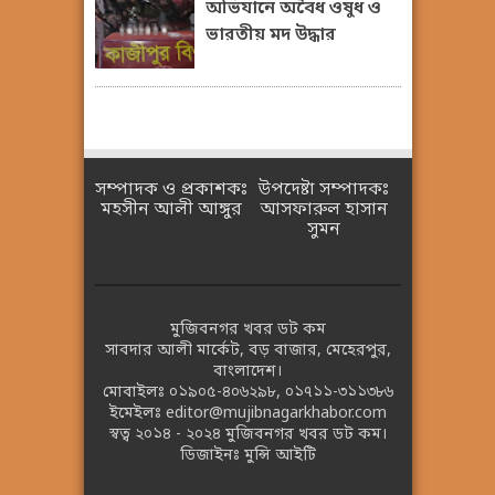
অভিযানে অবৈধ ওষুধ ও
ভারতীয় মদ উদ্ধার
সম্পাদক ও প্রকাশকঃ
উপদেষ্টা সম্পাদকঃ
মহসীন আলী আঙ্গুর
আসফারুল হাসান
সুমন
মুজিবনগর খবর ডট কম
সাবদার আলী মার্কেট, বড় বাজার, মেহেরপুর,
বাংলাদেশ।
মোবাইলঃ
০১৯০৫-৪০৬২৯৮
,
০১৭১১-৩১১৩৮৬
ইমেইলঃ
editor@mujibnagarkhabor.com
স্বত্ব ২০১৪ - ২০২৪
মুজিবনগর খবর ডট কম।
ডিজাইনঃ
মুন্সি আইটি