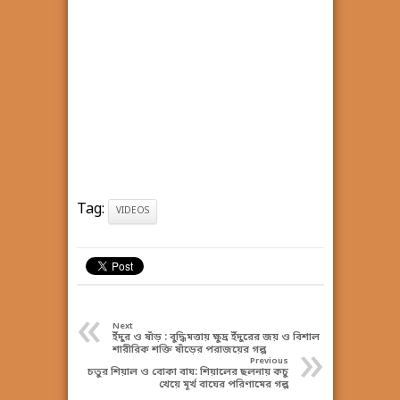
Tag:
VIDEOS
«
Next
ইঁদুর ও ষাঁড় : বুদ্ধিমত্তায় ক্ষুদ্র ইঁদুরের জয় ও বিশাল
»
শারীরিক শক্তি ষাঁড়ের পরাজয়ের গল্প
Previous
চতুর শিয়াল ও বোকা বাঘ: শিয়ালের ছলনায় কচু
খেয়ে মূর্খ বাঘের পরিণামের গল্প