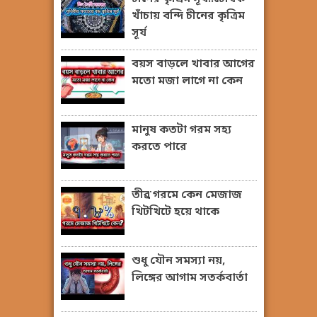
খাঁচায় বন্দি চীনের কৃত্রিম
সূর্য
বয়স বাড়লে খাবার আগের
মতো মজা লাগে না কেন
মানুষ কতটা গরম সহ্য
করতে পারে
তীব্র গরমে কেন মেজাজ
খিটখিটে হয়ে থাকে
শুধু যৌন সমস্যা নয়,
লিঙ্গের আগাম সতর্কবার্তা