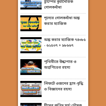
ট্রাম্পের কূটনৈতিক
গোলকধাঁধা
শূন্যের গোলকধাঁধা অঙ্ক
করার ম্যাজিক
অঙ্ক করার ম্যাজিক ৭৪৩৮৫
- ৬২৫৩৭ + ৯৮৬৬৭
পৃথিবীতে উল্কাপাত ও
অগ্নপিণ্ডের রহস্য
লিফটে ওজনের হ্রাস-বৃদ্ধি
ও বিজ্ঞানের রহস্য
চীনের কৃত্রিম সূর্য::চৌম্বক