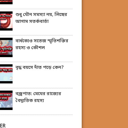
শুধু যৌন সমস্যা নয়, লিঙ্গের
আগাম সতর্কবার্তা
বার্ধক্যেও সতেজ স্মৃতিশক্তির
রহস্য ও কৌশল
বৃদ্ধ বয়সে দাঁত পড়ে কেন?
বজ্রপাত: মেঘের রাজ্যের
বৈদ্যুতিক রহস্য
ER