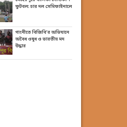
ফুটবল: চার দল সেমিফাইনালে
গাংনীতে বিজিবি’র অভিযানে
অবৈধ ওষুধ ও ভারতীয় মদ
উদ্ধার