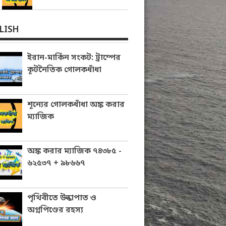
LISH
ইরান-মার্কিন সংকট: ট্রাম্পের
কূটনৈতিক গোলকধাঁধা
শূন্যের গোলকধাঁধা অঙ্ক করার
ম্যাজিক
অঙ্ক করার ম্যাজিক ৭৪৩৮৫ -
৬২৫৩৭ + ৯৮৬৬৭
পৃথিবীতে উল্কাপাত ও
অগ্নপিণ্ডের রহস্য