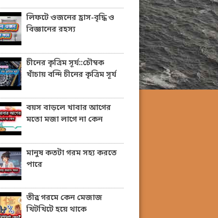
লিফটে ওজনের হ্রাস-বৃদ্ধি ও
বিজ্ঞানের রহস্য
চীনের কৃত্রিম সূর্য::চৌম্বক
খাঁচায় বন্দি চীনের কৃত্রিম সূর্য
বয়স বাড়লে খাবার আগের
মতো মজা লাগে না কেন
মানুষ কতটা গরম সহ্য করতে
পারে
তীব্র গরমে কেন মেজাজ
খিটখিটে হয়ে থাকে