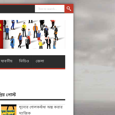
যাবতীয়
ভিডিও
জেলা
িয় পোস্ট
শূন্যের গোলকধাঁধা অঙ্ক করার
ম্যাজিক