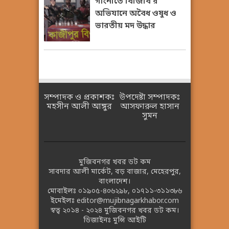
গাংনীতে বিজিবি’র
অভিযানে অবৈধ ওষুধ ও
ভারতীয় মদ উদ্ধার
সম্পাদক ও প্রকাশকঃ
উপদেষ্টা সম্পাদকঃ
মহসীন আলী আঙ্গুর
আসফারুল হাসান
সুমন
মুজিবনগর খবর ডট কম
সাবদার আলী মার্কেট, বড় বাজার, মেহেরপুর,
বাংলাদেশ।
মোবাইলঃ
০১৯০৫-৪০৬২৯৮
,
০১৭১১-৩১১৩৮৬
ইমেইলঃ
editor@mujibnagarkhabor.com
স্বত্ব ২০১৪ - ২০২৪
মুজিবনগর খবর ডট কম।
ডিজাইনঃ
মুন্সি আইটি