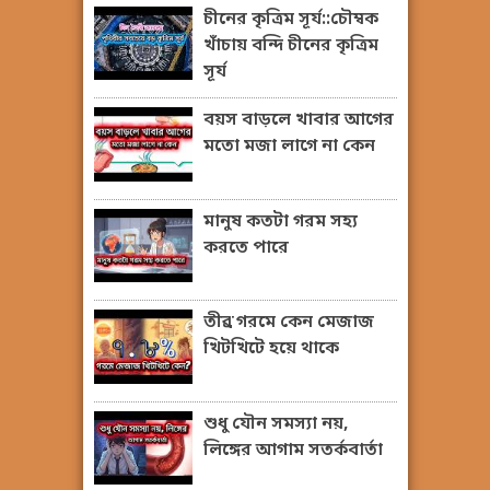
চীনের কৃত্রিম সূর্য::চৌম্বক
খাঁচায় বন্দি চীনের কৃত্রিম
সূর্য
বয়স বাড়লে খাবার আগের
মতো মজা লাগে না কেন
মানুষ কতটা গরম সহ্য
করতে পারে
তীব্র গরমে কেন মেজাজ
খিটখিটে হয়ে থাকে
শুধু যৌন সমস্যা নয়,
লিঙ্গের আগাম সতর্কবার্তা