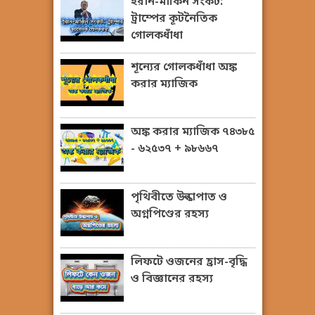
ইরান-মার্কিন সংকট:
ট্রাম্পের কূটনৈতিক
গোলকধাঁধা
শূন্যের গোলকধাঁধা অঙ্ক
করার ম্যাজিক
অঙ্ক করার ম্যাজিক ৭৪৩৮৫
- ৬২৫৩৭ + ৯৮৬৬৭
পৃথিবীতে উল্কাপাত ও
অগ্নপিণ্ডের রহস্য
লিফটে ওজনের হ্রাস-বৃদ্ধি
ও বিজ্ঞানের রহস্য