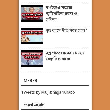
বার্ধক্যেও সতেজ
স্মৃতিশক্তির রহস্য ও
কৌশল
বৃদ্ধ বয়সে দাঁত পড়ে কেন?
বজ্রপাত: মেঘের রাজ্যের
বৈদ্যুতিক রহস্য
MERER
Tweets by MujibnagarKhabo
জেলা সংবাদ