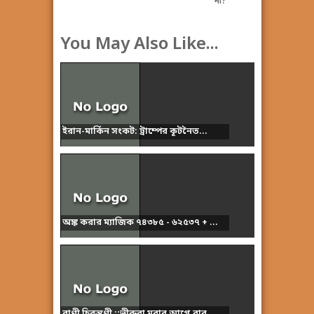
না?
You May Also Like...
ইরান-মার্কিন সংকট: ট্রাম্পের কূটনৈত...
অঙ্ক করার ম্যাজিক ৭৪৩৮৫ - ৬২৫৩৭ + ...
বাণী চিরন্তণী ::ভীরুরা মরার আগে বার...