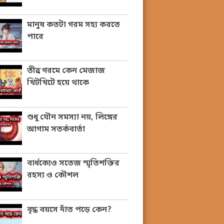
মানুষ কতটা গরম সহ্য করতে
পারে
তীব্র গরমে কেন মেজাজ
খিটখিটে হয়ে থাকে
শুধু যৌন সমস্যা নয়, লিঙ্গের
আগাম সতর্কবার্তা
বার্ধক্যেও সতেজ স্মৃতিশক্তির
রহস্য ও কৌশল
বৃদ্ধ বয়সে দাঁত পড়ে কেন?