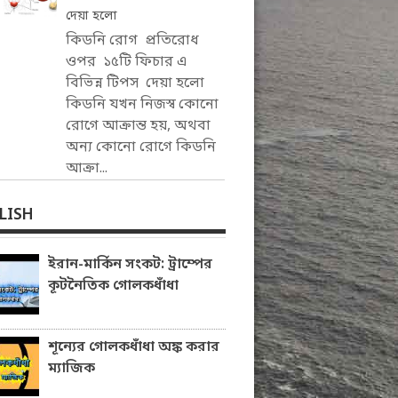
দেয়া হলো
কিডনি রোগ প্রতিরোধ
ওপর ১৫টি ফিচার এ
বিভিন্ন টিপস দেয়া হলো
কিডনি যখন নিজস্ব কোনো
রোগে আক্রান্ত হয়, অথবা
অন্য কোনো রোগে কিডনি
আক্রা...
LISH
ইরান-মার্কিন সংকট: ট্রাম্পের
কূটনৈতিক গোলকধাঁধা
শূন্যের গোলকধাঁধা অঙ্ক করার
ম্যাজিক