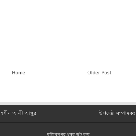
Home
Older Post
মহসীন আলী আঙ্গুর
উপদেষ্টা সম্পাদক
মুজিবনগর খবর ডট কম