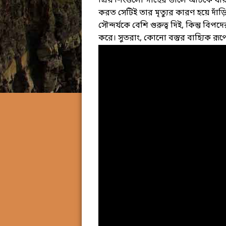
প্রিয় শিংগুলো গাছের ডালে আটকে যায়। শে
করত সেটিই তার মৃত্যুর কারণ হয়ে দাঁ
সৌন্দর্যকে বেশি গুরুত্ব দিই, কিন্তু বি
করে। সুতরাং, কোনো বস্তুর বাহ্যিক রূ