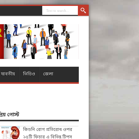
যাবতীয়
ভিডিও
জেলা
িয় পোস্ট
কিডনি রোগ প্রতিরোধ ওপর
১৫টি ফিচার এ বিভিন্ন টিপস