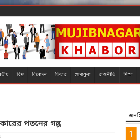
ার ম
াতীয়
বিশ্ব
বিনোদন
ফিচার
খেলাধুলা
রাজনীতি
শিক্ষা
জনপ্র
কারের পতনের গল্প
6