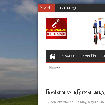
শিরোনাম
শূন্যের গোলকধাঁধা অঙ্ক কর
4:24 PM
সাম্প্রতিক
সম্পাদকীয়
জ
বিজ্ঞাপন
চিতাবাঘ ও হরিণের অহং
By: Administrator
on
Tuesday, May 12, 202