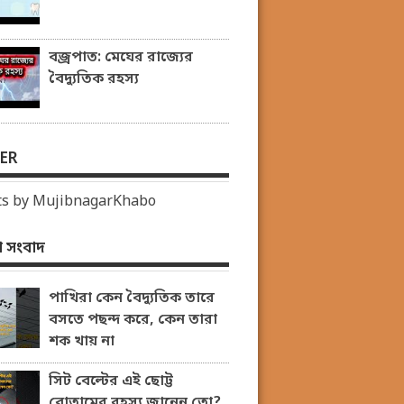
বজ্রপাত: মেঘের রাজ্যের
বৈদ্যুতিক রহস্য
ER
s by MujibnagarKhabo
 সংবাদ
পাখিরা কেন বৈদ্যুতিক তারে
বসতে পছন্দ করে, কেন তারা
শক খায় না
সিট বেল্টের এই ছোট্ট
বোতামের রহস্য জানেন তো?