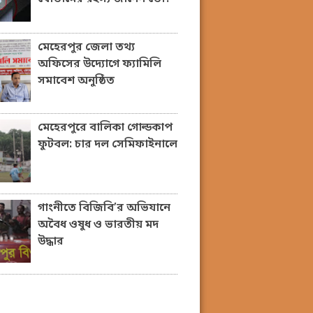
মেহেরপুর জেলা তথ্য
অফিসের উদ্যোগে ফ্যামিলি
সমাবেশ অনুষ্ঠিত
মেহেরপুরে বালিকা গোল্ডকাপ
ফুটবল: চার দল সেমিফাইনালে
গাংনীতে বিজিবি’র অভিযানে
অবৈধ ওষুধ ও ভারতীয় মদ
উদ্ধার