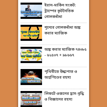
ইরান-মার্কিন সংকট:
ট্রাম্পের কূটনৈতিক
গোলকধাঁধা
শূন্যের গোলকধাঁধা অঙ্ক
করার ম্যাজিক
অঙ্ক করার ম্যাজিক ৭৪৩৮৫
- ৬২৫৩৭ + ৯৮৬৬৭
পৃথিবীতে উল্কাপাত ও
অগ্নপিণ্ডের রহস্য
লিফটে ওজনের হ্রাস-বৃদ্ধি
ও বিজ্ঞানের রহস্য