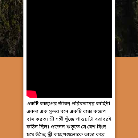
একটি কচ্ছপের জীবন পরিবর্তনের কাহিনী
একদা এক সুন্দর বনে একটি বাক্স কচ্ছপ
বাস করত। স্ত্রী সঙ্গী খুঁজে পাওয়াটা বরাবরই
কঠিন ছিল। প্রজনন ঋতুতে সে বেশ হিংস্র
হয়ে উঠত; স্ত্রী কচ্ছপগুলোকে তাড়া করে