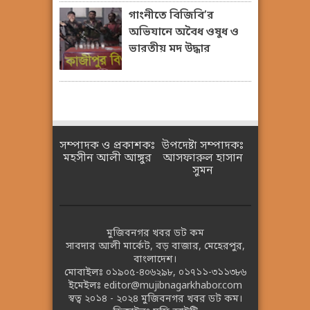
গাংনীতে বিজিবি’র
অভিযানে অবৈধ ওষুধ ও
ভারতীয় মদ উদ্ধার
সম্পাদক ও প্রকাশকঃ
উপদেষ্টা সম্পাদকঃ
মহসীন আলী আঙ্গুর
আসফারুল হাসান
সুমন
মুজিবনগর খবর ডট কম
সাবদার আলী মার্কেট, বড় বাজার, মেহেরপুর,
বাংলাদেশ।
মোবাইলঃ
০১৯০৫-৪০৬২৯৮
,
০১৭১১-৩১১৩৮৬
ইমেইলঃ
editor@mujibnagarkhabor.com
স্বত্ব ২০১৪ - ২০২৪
মুজিবনগর খবর ডট কম।