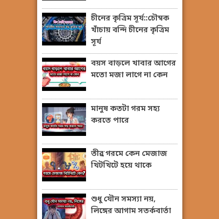
চীনের কৃত্রিম সূর্য::চৌম্বক
খাঁচায় বন্দি চীনের কৃত্রিম
সূর্য
বয়স বাড়লে খাবার আগের
মতো মজা লাগে না কেন
মানুষ কতটা গরম সহ্য
করতে পারে
তীব্র গরমে কেন মেজাজ
খিটখিটে হয়ে থাকে
শুধু যৌন সমস্যা নয়,
লিঙ্গের আগাম সতর্কবার্তা