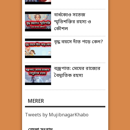
বার্ধক্যেও সতেজ
স্মৃতিশক্তির রহস্য ও
কৌশল
বৃদ্ধ বয়সে দাঁত পড়ে কেন?
বজ্রপাত: মেঘের রাজ্যের
বৈদ্যুতিক রহস্য
MERER
Tweets by MujibnagarKhabo