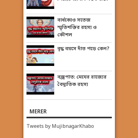
বার্ধক্যেও সতেজ
স্মৃতিশক্তির রহস্য ও
কৌশল
বৃদ্ধ বয়সে দাঁত পড়ে কেন?
বজ্রপাত: মেঘের রাজ্যের
বৈদ্যুতিক রহস্য
MERER
Tweets by MujibnagarKhabo