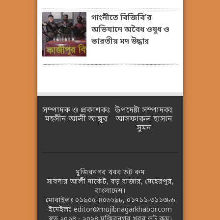
গাংনীতে বিজিবি’র
অভিযানে অবৈধ ওষুধ ও
ভারতীয় মদ উদ্ধার
সম্পাদক ও প্রকাশকঃ
উপদেষ্টা সম্পাদকঃ
মহসীন আলী আঙ্গুর
আসফারুল হাসান
সুমন
মুজিবনগর খবর ডট কম
সাবদার আলী মার্কেট, বড় বাজার, মেহেরপুর,
বাংলাদেশ।
মোবাইলঃ
০১৯০৫-৪০৬২৯৮
,
০১৭১১-৩১১৩৮৬
ইমেইলঃ
editor@mujibnagarkhabor.com
স্বত্ব ২০১৪ - ২০২৪
মুজিবনগর খবর ডট কম।