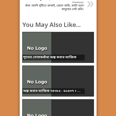
»
Previous
ধাঁধা :আমি বৃষ্টিতে জন্মাই, রোদে বাড়ি, কাটা হলে
মানুষের পেট ভরি।
You May Also Like...
শূন্যের গোলকধাঁধা অঙ্ক করার ম্যাজিক
অঙ্ক করার ম্যাজিক ৭৪৩৮৫ - ৬২৫৩৭ + ...