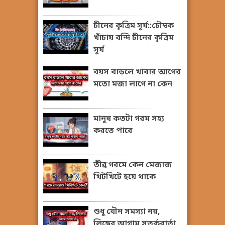
চীনের কৃত্রিম সূর্য::চৌম্বক
খাঁচায় বন্দি চীনের কৃত্রিম
সূর্য
বয়স বাড়লে খাবার আগের
মতো মজা লাগে না কেন
মানুষ কতটা গরম সহ্য
করতে পারে
তীব্র গরমে কেন মেজাজ
খিটখিটে হয়ে থাকে
শুধু যৌন সমস্যা নয়,
লিঙ্গের আগাম সতর্কবার্তা