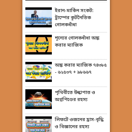
ইরান-মার্কিন সংকট:
ট্রাম্পের কূটনৈতিক
গোলকধাঁধা
শূন্যের গোলকধাঁধা অঙ্ক
করার ম্যাজিক
অঙ্ক করার ম্যাজিক ৭৪৩৮৫
- ৬২৫৩৭ + ৯৮৬৬৭
পৃথিবীতে উল্কাপাত ও
অগ্নপিণ্ডের রহস্য
লিফটে ওজনের হ্রাস-বৃদ্ধি
ও বিজ্ঞানের রহস্য