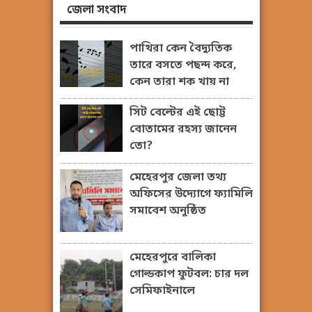
জেলা সংবাদ
পাখিরা কেন বৈদ্যুতিক
তারে বসতে পছন্দ করে,
কেন তারা শক খায় না
সিট বেল্টের এই ছোট্ট
বোতামের রহস্য জানেন
তো?
মেহেরপুর জেলা তথ্য
অফিসের উদ্যোগে ফ্যামিলি
সমাবেশ অনুষ্ঠিত
মেহেরপুরে বালিকা
গোল্ডকাপ ফুটবল: চার দল
সেমিফাইনালে