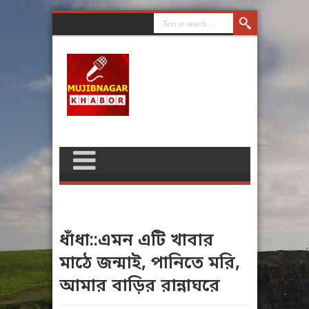
ধাঁধা::এমন এটি খাবার
মাঠে জন্মাই, পানিতে মরি,
আমার বাড়ির রান্নাঘরে