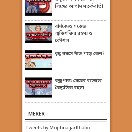
লিঙ্গের আগাম সতর্কবার্তা
বার্ধক্যেও সতেজ
স্মৃতিশক্তির রহস্য ও
কৌশল
বৃদ্ধ বয়সে দাঁত পড়ে কেন?
বজ্রপাত: মেঘের রাজ্যের
বৈদ্যুতিক রহস্য
MERER
Tweets by MujibnagarKhabo