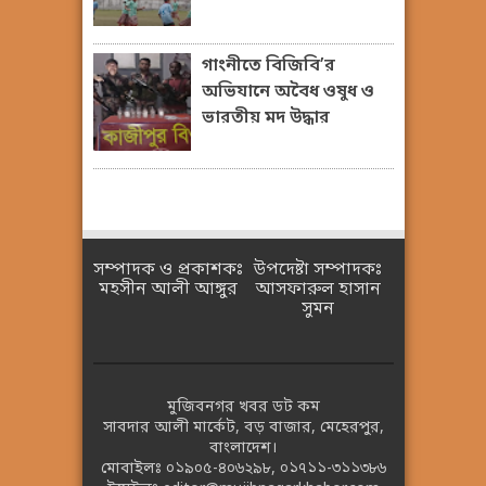
গাংনীতে বিজিবি’র
অভিযানে অবৈধ ওষুধ ও
ভারতীয় মদ উদ্ধার
সম্পাদক ও প্রকাশকঃ
উপদেষ্টা সম্পাদকঃ
মহসীন আলী আঙ্গুর
আসফারুল হাসান
সুমন
মুজিবনগর খবর ডট কম
সাবদার আলী মার্কেট, বড় বাজার, মেহেরপুর,
বাংলাদেশ।
মোবাইলঃ
০১৯০৫-৪০৬২৯৮
,
০১৭১১-৩১১৩৮৬