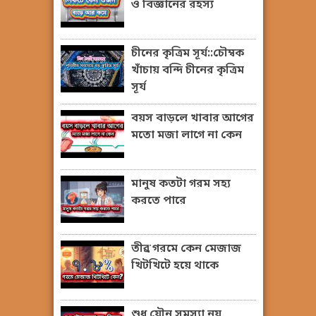
ও বিজ্ঞানের রহস্য
চীনের কৃত্রিম সূর্য::চৌম্বক
খাঁচায় বন্দি চীনের কৃত্রিম
সূর্য
বয়স বাড়লে খাবার আগের
মতো মজা লাগে না কেন
মানুষ কতটা গরম সহ্য
করতে পারে
তীব্র গরমে কেন মেজাজ
খিটখিটে হয়ে থাকে
শুধু যৌন সমস্যা নয়,