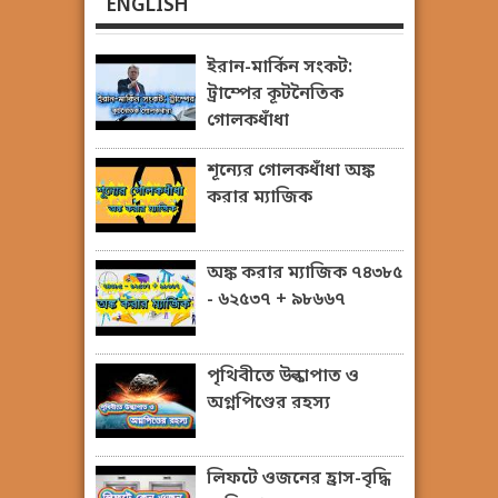
ENGLISH
ইরান-মার্কিন সংকট:
ট্রাম্পের কূটনৈতিক
গোলকধাঁধা
শূন্যের গোলকধাঁধা অঙ্ক
করার ম্যাজিক
অঙ্ক করার ম্যাজিক ৭৪৩৮৫
- ৬২৫৩৭ + ৯৮৬৬৭
পৃথিবীতে উল্কাপাত ও
অগ্নপিণ্ডের রহস্য
লিফটে ওজনের হ্রাস-বৃদ্ধি