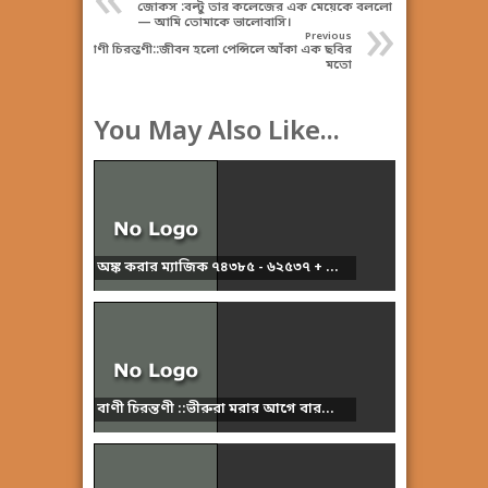
«
জোকস :বল্টু তার কলেজের এক মেয়েকে বললো
»
— আমি তোমাকে ভালোবাসি।
Previous
বাণী চিরন্তণী::জীবন হলো পেন্সিলে আঁকা এক ছবির
মতো
You May Also Like...
অঙ্ক করার ম্যাজিক ৭৪৩৮৫ - ৬২৫৩৭ + ...
বাণী চিরন্তণী ::ভীরুরা মরার আগে বার...