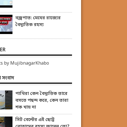
বজ্রপাত: মেঘের রাজ্যের
বৈদ্যুতিক রহস্য
ER
s by MujibnagarKhabo
 সংবাদ
পাখিরা কেন বৈদ্যুতিক তারে
বসতে পছন্দ করে, কেন তারা
শক খায় না
সিট বেল্টের এই ছোট্ট
বোতামের রহস্য জানেন তো?