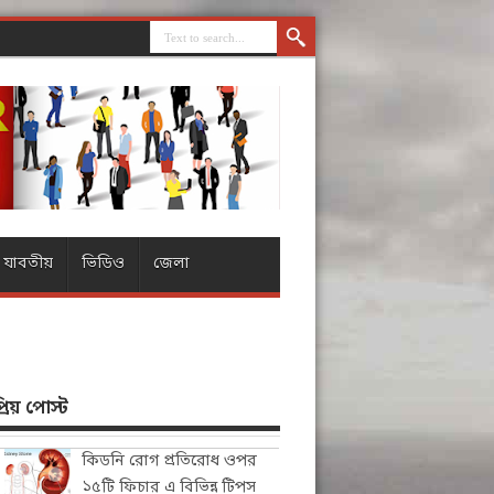
যাবতীয়
ভিডিও
জেলা
িয় পোস্ট
কিডনি রোগ প্রতিরোধ ওপর
১৫টি ফিচার এ বিভিন্ন টিপস