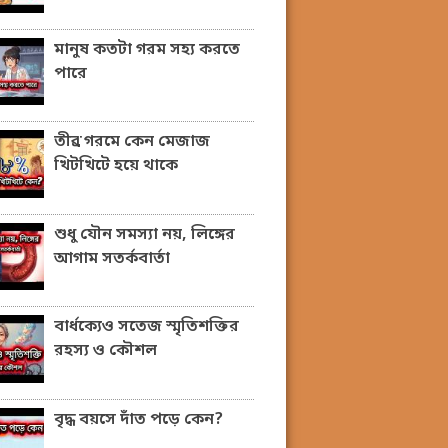
মানুষ কতটা গরম সহ্য করতে
পারে
তীব্র গরমে কেন মেজাজ
খিটখিটে হয়ে থাকে
শুধু যৌন সমস্যা নয়, লিঙ্গের
আগাম সতর্কবার্তা
বার্ধক্যেও সতেজ স্মৃতিশক্তির
রহস্য ও কৌশল
বৃদ্ধ বয়সে দাঁত পড়ে কেন?