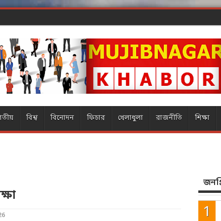
ার ম্যাজিক
াতীয়
বিশ্ব
বিনোদন
ফিচার
খেলাধুলা
রাজনীতি
শিক্ষা
জনপ্র
ক্ষা
26