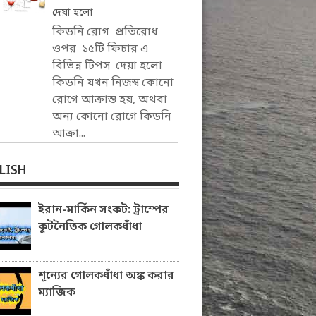
দেয়া হলো
কিডনি রোগ প্রতিরোধ
ওপর ১৫টি ফিচার এ
বিভিন্ন টিপস দেয়া হলো
কিডনি যখন নিজস্ব কোনো
রোগে আক্রান্ত হয়, অথবা
অন্য কোনো রোগে কিডনি
আক্রা...
LISH
ইরান-মার্কিন সংকট: ট্রাম্পের
কূটনৈতিক গোলকধাঁধা
শূন্যের গোলকধাঁধা অঙ্ক করার
ম্যাজিক