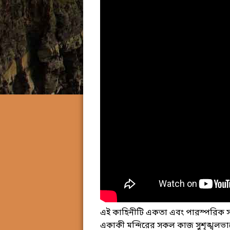
এই কাহিনীটি একতা এবং পারস্পরিক সহয
একাকী মন্দিরের সকল কাজ সুশৃঙ্খলভা