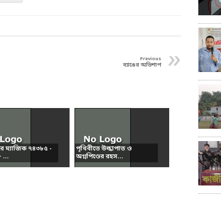
»
Previous
ব্যাঙের অভিশাপ
ার ম্যাজিক ৭৪৩৮৫ -
পৃথিবীতে উল্কাপাত ও
...
অগ্নপিণ্ডের রহস...