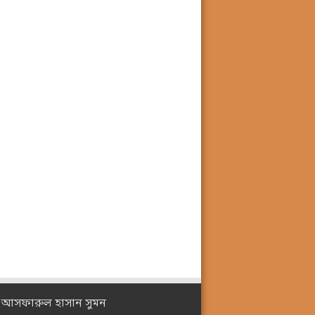
ঃ আসফারুল হাসান সুমন