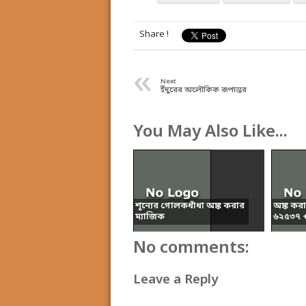
Share !
«
Next
ইঁদুরের অলৌকিক রূপান্তর
You May Also Like...
শূন্যের গোলকধাঁধা অঙ্ক করার
অঙ্ক কর
ম্যাজিক
৬২৫৩৭ + 
No comments:
Leave a Reply