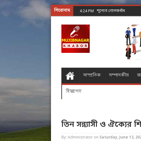
শিরোনাম
শূন্যের গোলকধাঁধা অঙ্ক কর
4:24 PM
সাম্প্রতিক
সম্পাদকীয়
জ
বিজ্ঞাপন
তিন সন্ন্যাসী ও ঐক্যের শি
By: Administrator
on
Saturday, June 13, 20