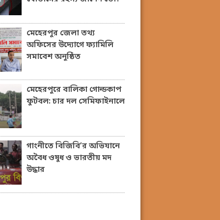
মেহেরপুর জেলা তথ্য
অফিসের উদ্যোগে ফ্যামিলি
সমাবেশ অনুষ্ঠিত
মেহেরপুরে বালিকা গোল্ডকাপ
ফুটবল: চার দল সেমিফাইনালে
গাংনীতে বিজিবি’র অভিযানে
অবৈধ ওষুধ ও ভারতীয় মদ
উদ্ধার