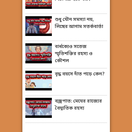
শুধু যৌন সমস্যা নয়,
লিঙ্গের আগাম সতর্কবার্তা
বার্ধক্যেও সতেজ
স্মৃতিশক্তির রহস্য ও
কৌশল
বৃদ্ধ বয়সে দাঁত পড়ে কেন?
বজ্রপাত: মেঘের রাজ্যের
বৈদ্যুতিক রহস্য