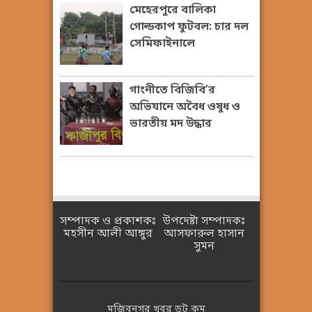
মেহেরপুরে বালিকা
গোল্ডকাপ ফুটবল: চার দল
সেমিফাইনালে
গাংনীতে বিজিবি’র
অভিযানে অবৈধ ওষুধ ও
ভারতীয় মদ উদ্ধার
সম্পাদক ও প্রকাশকঃ
উপদেষ্টা সম্পাদকঃ
মহসীন আলী আঙ্গুর
আসফারুল হাসান
সুমন
মুজিবনগর খবর ডট কম