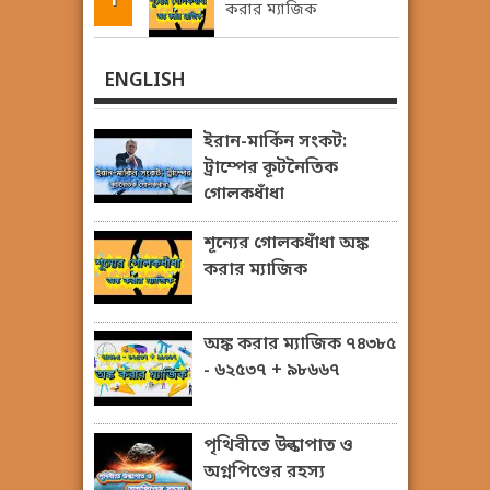
করার ম্যাজিক
ENGLISH
ইরান-মার্কিন সংকট:
ট্রাম্পের কূটনৈতিক
গোলকধাঁধা
শূন্যের গোলকধাঁধা অঙ্ক
করার ম্যাজিক
অঙ্ক করার ম্যাজিক ৭৪৩৮৫
- ৬২৫৩৭ + ৯৮৬৬৭
পৃথিবীতে উল্কাপাত ও
অগ্নপিণ্ডের রহস্য