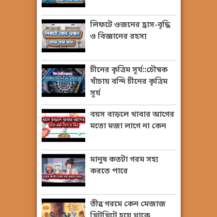
লিফটে ওজনের হ্রাস-বৃদ্ধি
ও বিজ্ঞানের রহস্য
চীনের কৃত্রিম সূর্য::চৌম্বক
খাঁচায় বন্দি চীনের কৃত্রিম
সূর্য
বয়স বাড়লে খাবার আগের
মতো মজা লাগে না কেন
মানুষ কতটা গরম সহ্য
করতে পারে
তীব্র গরমে কেন মেজাজ
খিটখিটে হয়ে থাকে