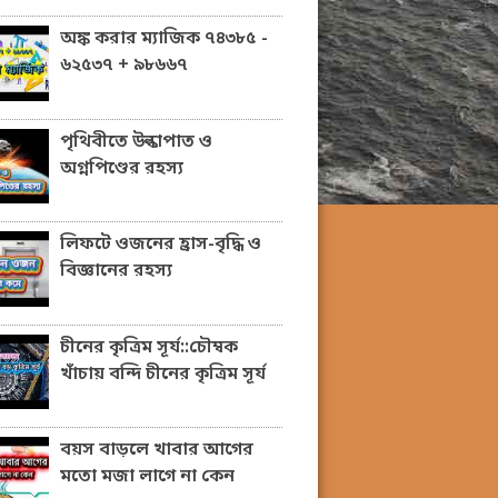
অঙ্ক করার ম্যাজিক ৭৪৩৮৫ -
৬২৫৩৭ + ৯৮৬৬৭
পৃথিবীতে উল্কাপাত ও
অগ্নপিণ্ডের রহস্য
লিফটে ওজনের হ্রাস-বৃদ্ধি ও
বিজ্ঞানের রহস্য
চীনের কৃত্রিম সূর্য::চৌম্বক
খাঁচায় বন্দি চীনের কৃত্রিম সূর্য
বয়স বাড়লে খাবার আগের
মতো মজা লাগে না কেন