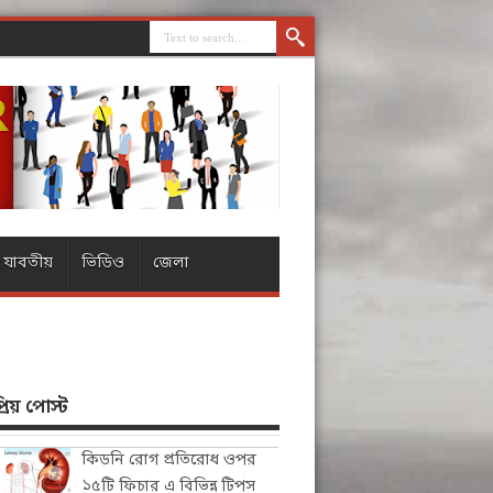
যাবতীয়
ভিডিও
জেলা
িয় পোস্ট
কিডনি রোগ প্রতিরোধ ওপর
১৫টি ফিচার এ বিভিন্ন টিপস