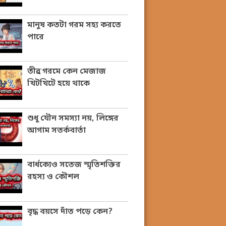
মানুষ কতটা গরম সহ্য করতে
পারে
তীব্র গরমে কেন মেজাজ
খিটখিটে হয়ে থাকে
শুধু যৌন সমস্যা নয়, লিঙ্গের
আগাম সতর্কবার্তা
বার্ধক্যেও সতেজ স্মৃতিশক্তির
রহস্য ও কৌশল
বৃদ্ধ বয়সে দাঁত পড়ে কেন?