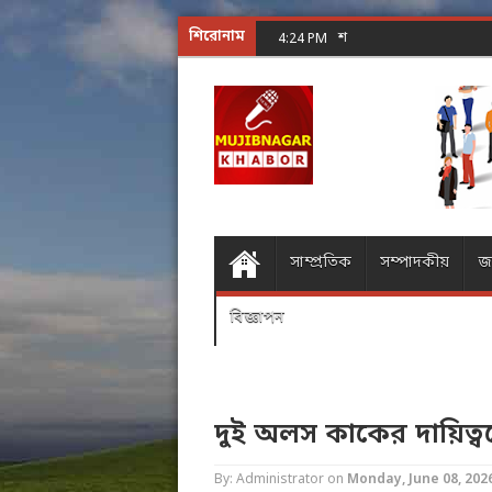
শিরোনাম
শূন্যের গোলকধাঁধা অঙ্ক কর
4:24 PM
সাম্প্রতিক
সম্পাদকীয়
জ
বিজ্ঞাপন
দুই অলস কাকের দায়িত্ব
By: Administrator
on
Monday, June 08, 202