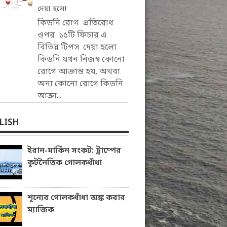
দেয়া হলো
কিডনি রোগ প্রতিরোধ
ওপর ১৫টি ফিচার এ
বিভিন্ন টিপস দেয়া হলো
কিডনি যখন নিজস্ব কোনো
রোগে আক্রান্ত হয়, অথবা
অন্য কোনো রোগে কিডনি
আক্রা...
LISH
ইরান-মার্কিন সংকট: ট্রাম্পের
কূটনৈতিক গোলকধাঁধা
শূন্যের গোলকধাঁধা অঙ্ক করার
ম্যাজিক