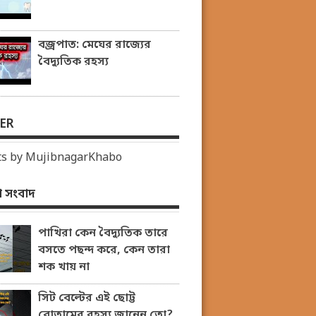
বজ্রপাত: মেঘের রাজ্যের
বৈদ্যুতিক রহস্য
ER
s by MujibnagarKhabo
 সংবাদ
পাখিরা কেন বৈদ্যুতিক তারে
বসতে পছন্দ করে, কেন তারা
শক খায় না
সিট বেল্টের এই ছোট্ট
বোতামের রহস্য জানেন তো?