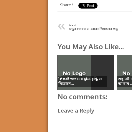
Share !
«
Next
চতুর মোরগ ও বোকা শিয়ালের গল্প
You May Also Like...
লিফটে ওজনের হ্রাস-বৃদ্ধি ও
শুধু যৌন 
বিজ্ঞানে...
আগাম ..
No comments:
Leave a Reply