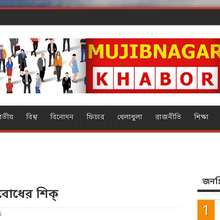
ার ম
াতীয়
বিশ্ব
বিনোদন
ফিচার
খেলাধুলা
রাজনীতি
শিক্ষা
জনপ্র
বোধের শিক্
6