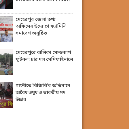
মেহেরপুর জেলা তথ্য
অফিসের উদ্যোগে ফ্যামিলি
সমাবেশ অনুষ্ঠিত
মেহেরপুরে বালিকা গোল্ডকাপ
ফুটবল: চার দল সেমিফাইনালে
গাংনীতে বিজিবি’র অভিযানে
অবৈধ ওষুধ ও ভারতীয় মদ
উদ্ধার