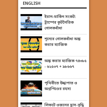
ENGLISH
ইরান-মার্কিন সংকট:
ট্রাম্পের কূটনৈতিক
গোলকধাঁধা
শূন্যের গোলকধাঁধা অঙ্ক
করার ম্যাজিক
অঙ্ক করার ম্যাজিক ৭৪৩৮৫
- ৬২৫৩৭ + ৯৮৬৬৭
পৃথিবীতে উল্কাপাত ও
অগ্নপিণ্ডের রহস্য
লিফটে ওজনের হ্রাস-বৃদ্ধি