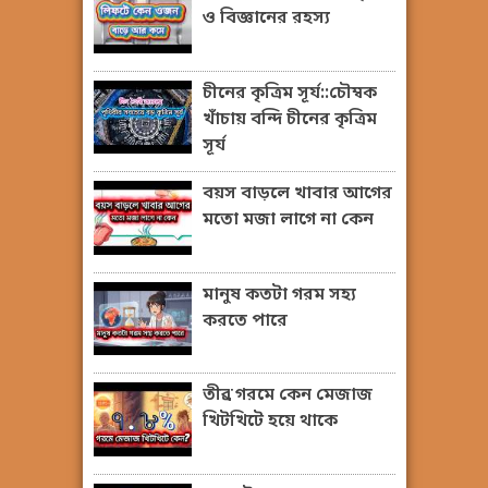
ও বিজ্ঞানের রহস্য
চীনের কৃত্রিম সূর্য::চৌম্বক
খাঁচায় বন্দি চীনের কৃত্রিম
সূর্য
বয়স বাড়লে খাবার আগের
মতো মজা লাগে না কেন
মানুষ কতটা গরম সহ্য
করতে পারে
তীব্র গরমে কেন মেজাজ
খিটখিটে হয়ে থাকে