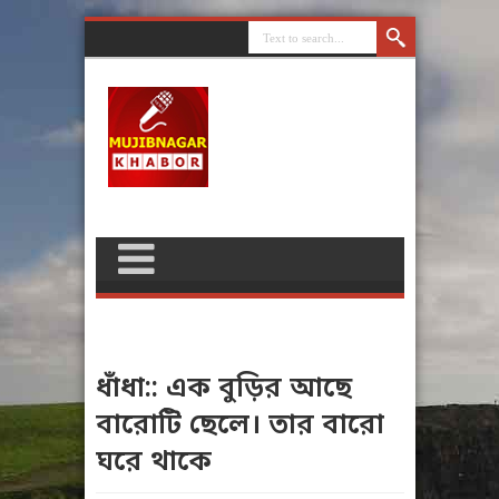
ধাঁধা:: এক বুড়ির আছে
বারোটি ছেলে। তার বারো
ঘরে থাকে