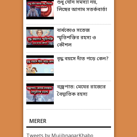
শুধু যৌন সমস্যা নয়,
লিঙ্গের আগাম সতর্কবার্তা
বার্ধক্যেও সতেজ
স্মৃতিশক্তির রহস্য ও
কৌশল
বৃদ্ধ বয়সে দাঁত পড়ে কেন?
বজ্রপাত: মেঘের রাজ্যের
বৈদ্যুতিক রহস্য
MERER
Tweets by MujibnagarKhabo