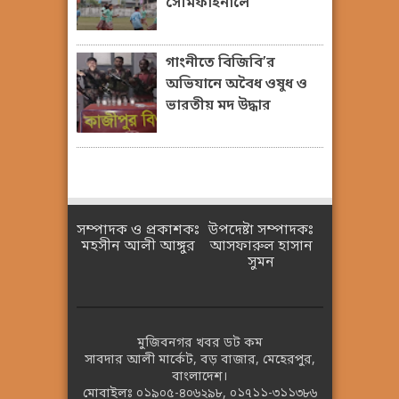
সেমিফাইনালে
গাংনীতে বিজিবি’র
অভিযানে অবৈধ ওষুধ ও
ভারতীয় মদ উদ্ধার
সম্পাদক ও প্রকাশকঃ
উপদেষ্টা সম্পাদকঃ
মহসীন আলী আঙ্গুর
আসফারুল হাসান
সুমন
মুজিবনগর খবর ডট কম
সাবদার আলী মার্কেট, বড় বাজার, মেহেরপুর,
বাংলাদেশ।
মোবাইলঃ
০১৯০৫-৪০৬২৯৮
,
০১৭১১-৩১১৩৮৬