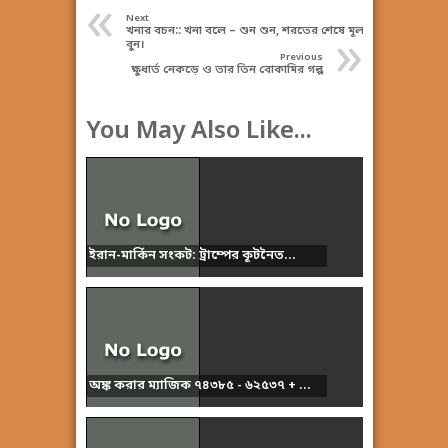
«
Next
খনার বচন:: খনা বলে – শুন শুন, শরতের শেষে মূলা
»
বুন।
Previous
ক্ষুধার্ত নেকড়ে ও তার তিন বোকামির গল্প
You May Also Like...
ইরান-মার্কিন সংকট: ট্রাম্পের কূটনৈত...
অঙ্ক করার ম্যাজিক ৭৪৩৮৫ - ৬২৫৩৭ + ...