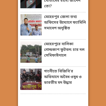
বোতামের রহস্য জানেন
তো?
মেহেরপুর জেলা তথ্য
অফিসের উদ্যোগে ফ্যামিলি
সমাবেশ অনুষ্ঠিত
মেহেরপুরে বালিকা
গোল্ডকাপ ফুটবল: চার দল
সেমিফাইনালে
গাংনীতে বিজিবি’র
অভিযানে অবৈধ ওষুধ ও
ভারতীয় মদ উদ্ধার