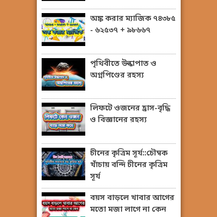
অঙ্ক করার ম্যাজিক ৭৪৩৮৫
- ৬২৫৩৭ + ৯৮৬৬৭
পৃথিবীতে উল্কাপাত ও
অগ্নপিণ্ডের রহস্য
লিফটে ওজনের হ্রাস-বৃদ্ধি
ও বিজ্ঞানের রহস্য
চীনের কৃত্রিম সূর্য::চৌম্বক
খাঁচায় বন্দি চীনের কৃত্রিম
সূর্য
বয়স বাড়লে খাবার আগের
মতো মজা লাগে না কেন