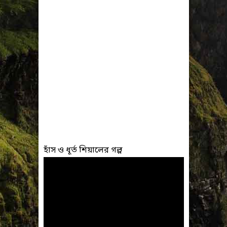
হাঁস ও ধূর্ত শিয়ালের গল্প