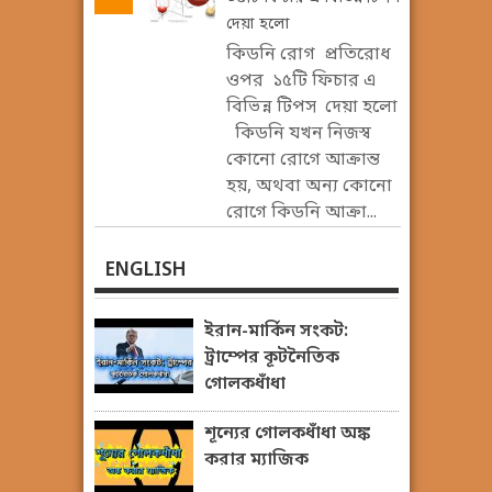
দেয়া হলো
কিডনি রোগ প্রতিরোধ
ওপর ১৫টি ফিচার এ
বিভিন্ন টিপস দেয়া হলো
কিডনি যখন নিজস্ব
কোনো রোগে আক্রান্ত
হয়, অথবা অন্য কোনো
রোগে কিডনি আক্রা...
ENGLISH
ইরান-মার্কিন সংকট:
ট্রাম্পের কূটনৈতিক
গোলকধাঁধা
শূন্যের গোলকধাঁধা অঙ্ক
করার ম্যাজিক