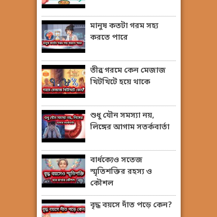
মানুষ কতটা গরম সহ্য
করতে পারে
তীব্র গরমে কেন মেজাজ
খিটখিটে হয়ে থাকে
শুধু যৌন সমস্যা নয়,
লিঙ্গের আগাম সতর্কবার্তা
বার্ধক্যেও সতেজ
স্মৃতিশক্তির রহস্য ও
কৌশল
বৃদ্ধ বয়সে দাঁত পড়ে কেন?