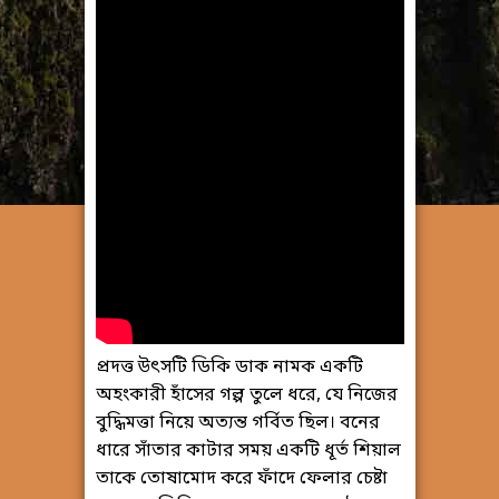
প্রদত্ত উৎসটি ডিকি ডাক নামক একটি
অহংকারী হাঁসের গল্প তুলে ধরে, যে নিজের
বুদ্ধিমত্তা নিয়ে অত্যন্ত গর্বিত ছিল। বনের
ধারে সাঁতার কাটার সময় একটি ধূর্ত শিয়াল
তাকে তোষামোদ করে ফাঁদে ফেলার চেষ্টা