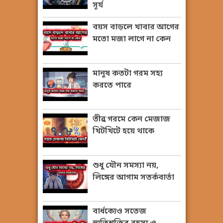
সূর্য
বয়স বাড়লে খাবার আগের
মতো মজা লাগে না কেন
মানুষ কতটা গরম সহ্য
করতে পারে
তীব্র গরমে কেন মেজাজ
খিটখিটে হয়ে থাকে
শুধু যৌন সমস্যা নয়,
লিঙ্গের আগাম সতর্কবার্তা
বার্ধক্যেও সতেজ