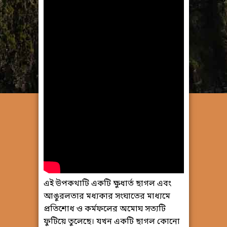
এই উপকথাটি একটি ক্ষুধার্ত ছাগল এবং
আঙুরলতার মধ্যকার সংঘাতের মাধ্যমে
প্রতিশোধ ও কর্মফলের অমোঘ সত্যটি
ফুটিয়ে তুলেছে। যখন একটি ছাগল কোনো