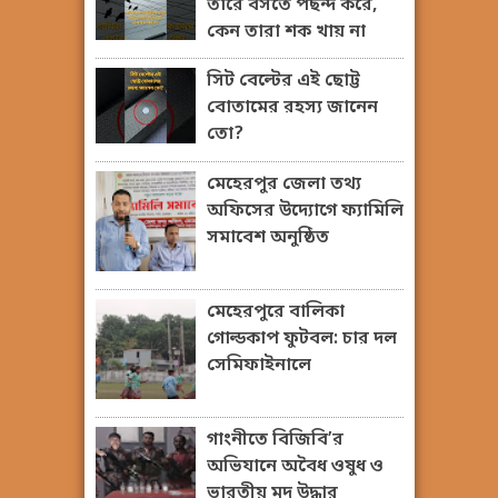
তারে বসতে পছন্দ করে,
কেন তারা শক খায় না
সিট বেল্টের এই ছোট্ট
বোতামের রহস্য জানেন
তো?
মেহেরপুর জেলা তথ্য
অফিসের উদ্যোগে ফ্যামিলি
সমাবেশ অনুষ্ঠিত
মেহেরপুরে বালিকা
গোল্ডকাপ ফুটবল: চার দল
সেমিফাইনালে
গাংনীতে বিজিবি’র
অভিযানে অবৈধ ওষুধ ও
ভারতীয় মদ উদ্ধার