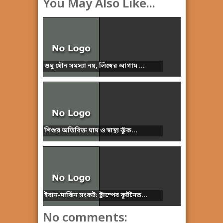
You May Also Like...
শুধু যৌন সমস্যা নয়, লিঙ্গের আগাম ...
শিশুর অতিরিক্ত ঘাম ও স্বাস্থ্য ঝুঁক...
ইরান-মার্কিন সংকট: ট্রাম্পের কূটনৈত...
No comments: