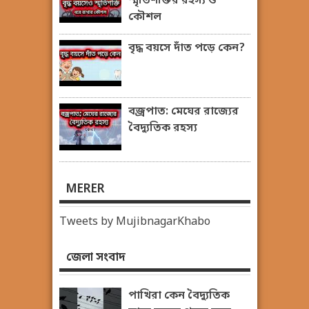
স্মৃতিশক্তির রহস্য ও
কৌশল
বৃদ্ধ বয়সে দাঁত পড়ে কেন?
বজ্রপাত: মেঘের রাজ্যের
বৈদ্যুতিক রহস্য
MERER
Tweets by MujibnagarKhabo
জেলা সংবাদ
পাখিরা কেন বৈদ্যুতিক