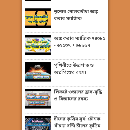
শূন্যের গোলকধাঁধা অঙ্ক
করার ম্যাজিক
অঙ্ক করার ম্যাজিক ৭৪৩৮৫
- ৬২৫৩৭ + ৯৮৬৬৭
পৃথিবীতে উল্কাপাত ও
অগ্নপিণ্ডের রহস্য
লিফটে ওজনের হ্রাস-বৃদ্ধি
ও বিজ্ঞানের রহস্য
চীনের কৃত্রিম সূর্য::চৌম্বক
খাঁচায় বন্দি চীনের কৃত্রিম