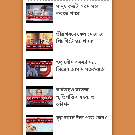
মানুষ কতটা গরম সহ্য
করতে পারে
তীব্র গরমে কেন মেজাজ
খিটখিটে হয়ে থাকে
শুধু যৌন সমস্যা নয়,
লিঙ্গের আগাম সতর্কবার্তা
বার্ধক্যেও সতেজ
স্মৃতিশক্তির রহস্য ও
কৌশল
বৃদ্ধ বয়সে দাঁত পড়ে কেন?