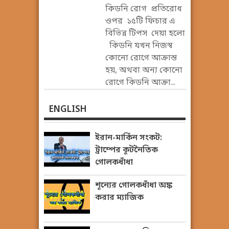
কিডনি রোগ প্রতিরোধ
ওপর ১৫টি ফিচার এ
বিভিন্ন টিপস দেয়া হলো
কিডনি যখন নিজস্ব
কোনো রোগে আক্রান্ত
হয়, অথবা অন্য কোনো
রোগে কিডনি আক্রা...
ENGLISH
ইরান-মার্কিন সংকট:
ট্রাম্পের কূটনৈতিক
গোলকধাঁধা
শূন্যের গোলকধাঁধা অঙ্ক
করার ম্যাজিক