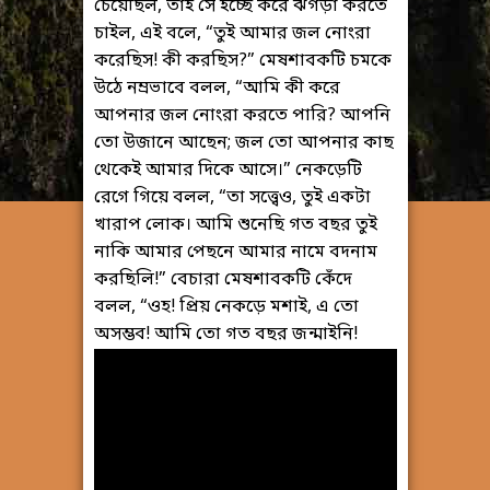
চেয়েছিল, তাই সে ইচ্ছে করে ঝগড়া করতে
চাইল, এই বলে, “তুই আমার জল নোংরা
করেছিস! কী করছিস?” মেষশাবকটি চমকে
উঠে নম্রভাবে বলল, “আমি কী করে
আপনার জল নোংরা করতে পারি? আপনি
তো উজানে আছেন; জল তো আপনার কাছ
থেকেই আমার দিকে আসে।” নেকড়েটি
রেগে গিয়ে বলল, “তা সত্ত্বেও, তুই একটা
খারাপ লোক। আমি শুনেছি গত বছর তুই
নাকি আমার পেছনে আমার নামে বদনাম
করছিলি!” বেচারা মেষশাবকটি কেঁদে
বলল, “ওহ! প্রিয় নেকড়ে মশাই, এ তো
অসম্ভব! আমি তো গত বছর জন্মাইনি!