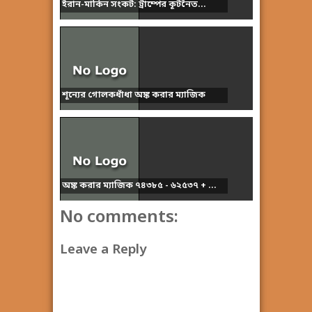
ইরান-মার্কিন সংকট: ট্রাম্পের কূটনৈত...
শূন্যের গোলকধাঁধা অঙ্ক করার ম্যাজিক
অঙ্ক করার ম্যাজিক ৭৪৩৮৫ - ৬২৫৩৭ + ...
No comments:
Leave a Reply