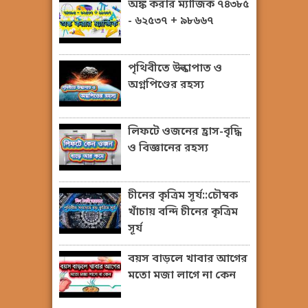
অঙ্ক করার ম্যাজিক ৭৪৩৮৫
- ৬২৫৩৭ + ৯৮৬৬৭
পৃথিবীতে উল্কাপাত ও
অগ্নপিণ্ডের রহস্য
লিফটে ওজনের হ্রাস-বৃদ্ধি
ও বিজ্ঞানের রহস্য
চীনের কৃত্রিম সূর্য::চৌম্বক
খাঁচায় বন্দি চীনের কৃত্রিম
সূর্য
বয়স বাড়লে খাবার আগের
মতো মজা লাগে না কেন