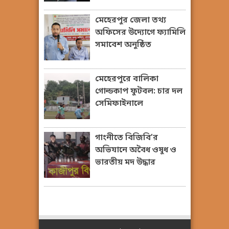
মেহেরপুর জেলা তথ্য
অফিসের উদ্যোগে ফ্যামিলি
সমাবেশ অনুষ্ঠিত
মেহেরপুরে বালিকা
গোল্ডকাপ ফুটবল: চার দল
সেমিফাইনালে
গাংনীতে বিজিবি’র
অভিযানে অবৈধ ওষুধ ও
ভারতীয় মদ উদ্ধার