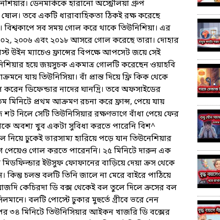
িয়ার। ডেনমার্ককে হারানো অস্ট্রেলিয়া গ্রুপ
 ষোল। তবে একটি ধারাবাহিকতা ঠিকই রক্ষ করেছে
 বিশ্বকাপে সব সময় গোল করে থাকে তিউনিশিয়া। এর
২০০২, ২০০৬ এবং ২০১৮ আসরে গোল করেছে তারা। দোহার
ট উইন ম্যাচেও ফ্রান্সের বিপক্ষে আপসেট জয়ে সেই
উনিশিয়ার হয়ে জয়সুচক একমাত্র গোলটি করেছেন ওয়াহবি
রমনে যায় তিউনিসিয়া। বাঁ প্রান্ত দিয়ে ফ্রি কিক থেকে
 করেন ডিফেন্ডার নাদের ঘানদ্রি। তবে অফসাইডের
িনিটে প্রথম আক্রমণ রচনা করে ফ্রান্স, পেয়ে যায়
জি শট নিলে সেটি তিউনিসিয়ার রক্ষণভাগে বাঁধা পেয়ে ফের
 থেকে অবশ্য খুব একটা সুবিধা করতে পারেনি বিশ^
 বল নিয়ে ঢুকেই ভারসাম্য হারিয়ে পড়ে যান তিউনেশিয়ার
 পেয়েও গোল করতে পারেননি। ২৫ মিনিটে দারুন এক
থেকে মিডফিল্ডার ইউসুফ ফোফানের বাড়িয়ে দেয়া ক্রস থেকে
। কিন্তু চলন্ত বলটি তিনি জালে না মেরে বাইরে পাঠিয়ে
াজদি কেচিরদা ডি বক্স থেকেই বল তুলে দিলে ক্রসের বল
লমানে। বলটি পোস্টে ঢুকার মুহুর্তে গ্রীবে ভরে নেন
। এরপর ৩৪ মিনিটে তিউনিসিয়ার আইকন খাজরি ডি বক্সের