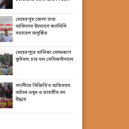
মেহেরপুর জেলা তথ্য
অফিসের উদ্যোগে ফ্যামিলি
সমাবেশ অনুষ্ঠিত
মেহেরপুরে বালিকা গোল্ডকাপ
ফুটবল: চার দল সেমিফাইনালে
গাংনীতে বিজিবি’র অভিযানে
অবৈধ ওষুধ ও ভারতীয় মদ
উদ্ধার