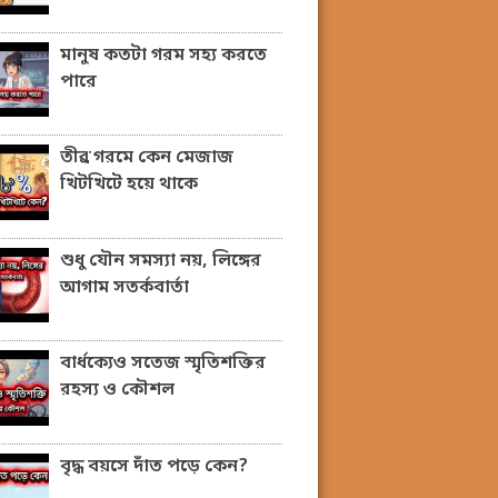
মানুষ কতটা গরম সহ্য করতে
পারে
তীব্র গরমে কেন মেজাজ
খিটখিটে হয়ে থাকে
শুধু যৌন সমস্যা নয়, লিঙ্গের
আগাম সতর্কবার্তা
বার্ধক্যেও সতেজ স্মৃতিশক্তির
রহস্য ও কৌশল
বৃদ্ধ বয়সে দাঁত পড়ে কেন?