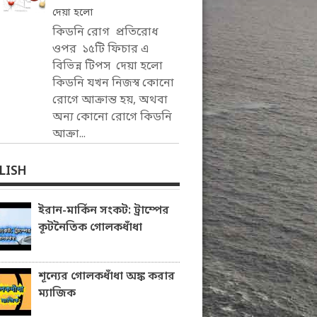
দেয়া হলো
কিডনি রোগ প্রতিরোধ
ওপর ১৫টি ফিচার এ
বিভিন্ন টিপস দেয়া হলো
কিডনি যখন নিজস্ব কোনো
রোগে আক্রান্ত হয়, অথবা
অন্য কোনো রোগে কিডনি
আক্রা...
LISH
ইরান-মার্কিন সংকট: ট্রাম্পের
কূটনৈতিক গোলকধাঁধা
শূন্যের গোলকধাঁধা অঙ্ক করার
ম্যাজিক