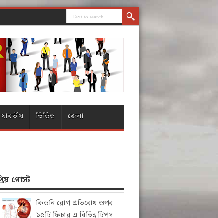
যাবতীয়
ভিডিও
জেলা
িয় পোস্ট
কিডনি রোগ প্রতিরোধ ওপর
১৫টি ফিচার এ বিভিন্ন টিপস