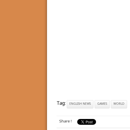
Tag:
ENGLISH NEWS
GAMES
WORLD
Share !