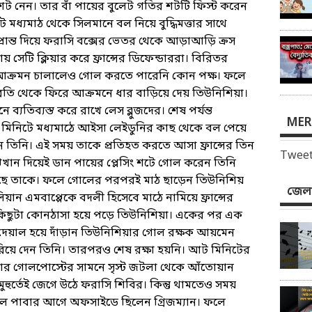
ট নেন। তার বাঁ পায়ের বুলেট গতির শটটি ফিস্ট করেন
িটে মধ্যমাঠ থেকে সিলমানে বল নিয়ে বুদ্ধিমত্তার সাথে
্রান্ত দিয়ে ফরাসি বক্সের ভেতর থেকে আড়াআড়ি ক্রস
টি ক্লিয়ার করে ফ্রান্সের ডিফেন্ডাররা। বিরিতর
া আক্রমন চালালেও গোল করতে পারেনি কোন পক্ষ। ফলে
বিরতি থেকে ফিরে আক্রমনে ধার বাড়িয়ে দেয় তিউনিশিয়া।
্যতিব্যস্ত করে রাখে লেস ব্লুজদের। শেষ পর্যন্ত
MER
 মিনিটে মধ্যমাঠে আইসা লেইডুনির কাছ থেকে বল পেয়ে
ন তিনি। এই সময় তাকে প্রতিহত করতে আসা ফ্রান্সের তিন
Tweet
খান দিয়েই ডান পায়ের প্লেসিং শটে গোল করেন তিনি
েছে তাকে। ফলে গোলের পরপরই মাঠ ছাড়েন তিউনিশিয়
জেলা
এমবাপ্পেকে বদলী হিসেবে মাঠে নামিয়ে ফ্রান্সের
র কিছুটা কোনঠাসা হয়ে পড়ে তিউনিশিয়া। একের পর এক
দেয়াল হয়ে দাঁড়ান তিউনিশিয়ার গোল রক্ষক আয়মেন
িরিয়ে দেন তিনি। তারপরও শেষ রক্ষা হয়নি। আট মিনিটের
য়ার গোলপোস্টের সামনে সৃস্ট জটলা থেকে আঁতোয়ান
 মুহুর্তেই জেগে উঠে ফরাসি শিবির। কিন্তু থামতেও সময়
 বল পাবার আগে অফসাইডে ছিলেন গ্রিজম্যান। ফলে