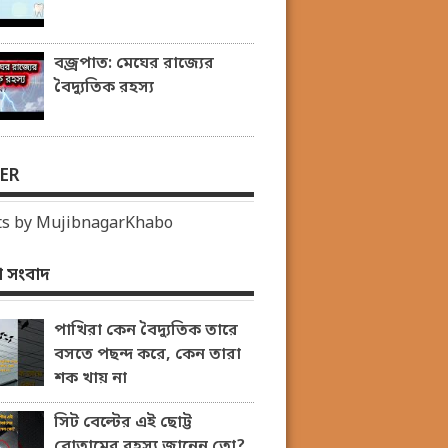
বজ্রপাত: মেঘের রাজ্যের
বৈদ্যুতিক রহস্য
ER
s by MujibnagarKhabo
 সংবাদ
পাখিরা কেন বৈদ্যুতিক তারে
বসতে পছন্দ করে, কেন তারা
শক খায় না
সিট বেল্টের এই ছোট্ট
বোতামের রহস্য জানেন তো?