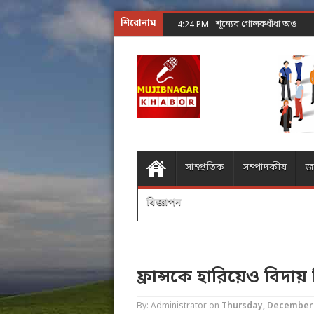
শিরোনাম
শূন্যের গোলকধাঁধা অঙ্ক কর
4:24 PM
সাম্প্রতিক
সম্পাদকীয়
জ
বিজ্ঞাপন
ফ্রান্সকে হারিয়েও বিদা
By: Administrator
on
Thursday, December 