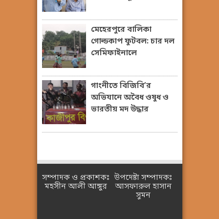
মেহেরপুরে বালিকা
গোল্ডকাপ ফুটবল: চার দল
সেমিফাইনালে
গাংনীতে বিজিবি’র
অভিযানে অবৈধ ওষুধ ও
ভারতীয় মদ উদ্ধার
সম্পাদক ও প্রকাশকঃ
উপদেষ্টা সম্পাদকঃ
মহসীন আলী আঙ্গুর
আসফারুল হাসান
সুমন