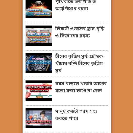
পৃথিবীতে উল্কাপাত ও
অগ্নপিণ্ডের রহস্য
লিফটে ওজনের হ্রাস-বৃদ্ধি
ও বিজ্ঞানের রহস্য
চীনের কৃত্রিম সূর্য::চৌম্বক
খাঁচায় বন্দি চীনের কৃত্রিম
সূর্য
বয়স বাড়লে খাবার আগের
মতো মজা লাগে না কেন
মানুষ কতটা গরম সহ্য
করতে পারে