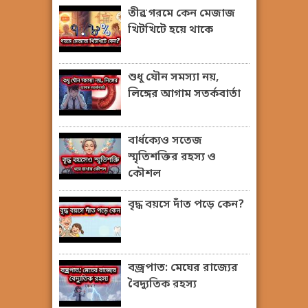
তীব্র গরমে কেন মেজাজ
খিটখিটে হয়ে থাকে
শুধু যৌন সমস্যা নয়,
লিঙ্গের আগাম সতর্কবার্তা
বার্ধক্যেও সতেজ
স্মৃতিশক্তির রহস্য ও
কৌশল
বৃদ্ধ বয়সে দাঁত পড়ে কেন?
বজ্রপাত: মেঘের রাজ্যের
বৈদ্যুতিক রহস্য