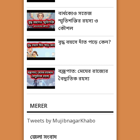
বার্ধক্যেও সতেজ
স্মৃতিশক্তির রহস্য ও
কৌশল
বৃদ্ধ বয়সে দাঁত পড়ে কেন?
বজ্রপাত: মেঘের রাজ্যের
বৈদ্যুতিক রহস্য
MERER
Tweets by MujibnagarKhabo
জেলা সংবাদ