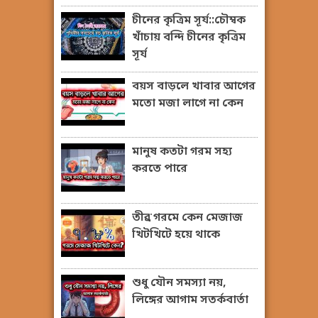
চীনের কৃত্রিম সূর্য::চৌম্বক
খাঁচায় বন্দি চীনের কৃত্রিম
সূর্য
বয়স বাড়লে খাবার আগের
মতো মজা লাগে না কেন
মানুষ কতটা গরম সহ্য
করতে পারে
তীব্র গরমে কেন মেজাজ
খিটখিটে হয়ে থাকে
শুধু যৌন সমস্যা নয়,
লিঙ্গের আগাম সতর্কবার্তা