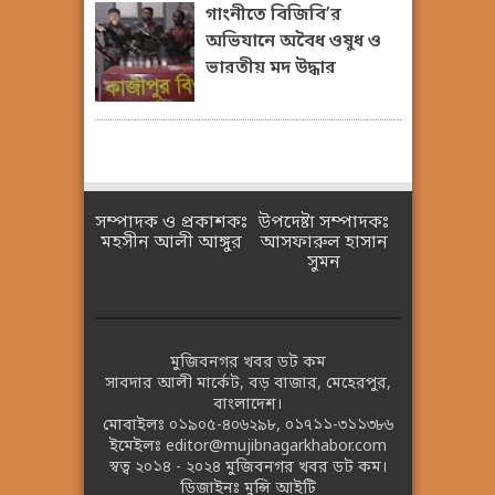
গাংনীতে বিজিবি’র
অভিযানে অবৈধ ওষুধ ও
ভারতীয় মদ উদ্ধার
সম্পাদক ও প্রকাশকঃ
উপদেষ্টা সম্পাদকঃ
মহসীন আলী আঙ্গুর
আসফারুল হাসান
সুমন
মুজিবনগর খবর ডট কম
সাবদার আলী মার্কেট, বড় বাজার, মেহেরপুর,
বাংলাদেশ।
মোবাইলঃ
০১৯০৫-৪০৬২৯৮
,
০১৭১১-৩১১৩৮৬
ইমেইলঃ
editor@mujibnagarkhabor.com
স্বত্ব ২০১৪ - ২০২৪
মুজিবনগর খবর ডট কম।
ডিজাইনঃ
মুন্সি আইটি