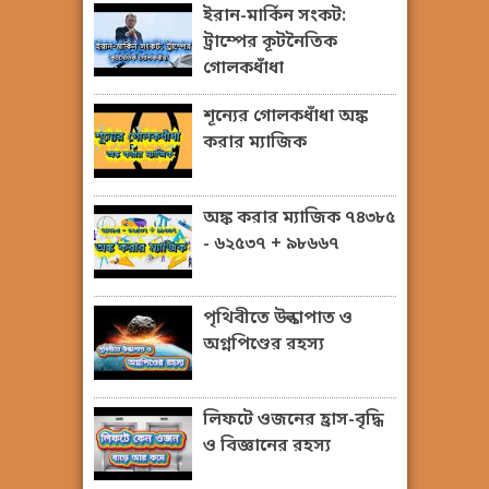
ইরান-মার্কিন সংকট:
ট্রাম্পের কূটনৈতিক
গোলকধাঁধা
শূন্যের গোলকধাঁধা অঙ্ক
করার ম্যাজিক
অঙ্ক করার ম্যাজিক ৭৪৩৮৫
- ৬২৫৩৭ + ৯৮৬৬৭
পৃথিবীতে উল্কাপাত ও
অগ্নপিণ্ডের রহস্য
লিফটে ওজনের হ্রাস-বৃদ্ধি
ও বিজ্ঞানের রহস্য