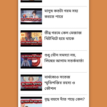
মানুষ কতটা গরম সহ্য
করতে পারে
তীব্র গরমে কেন মেজাজ
খিটখিটে হয়ে থাকে
শুধু যৌন সমস্যা নয়,
লিঙ্গের আগাম সতর্কবার্তা
বার্ধক্যেও সতেজ
স্মৃতিশক্তির রহস্য ও
কৌশল
বৃদ্ধ বয়সে দাঁত পড়ে কেন?