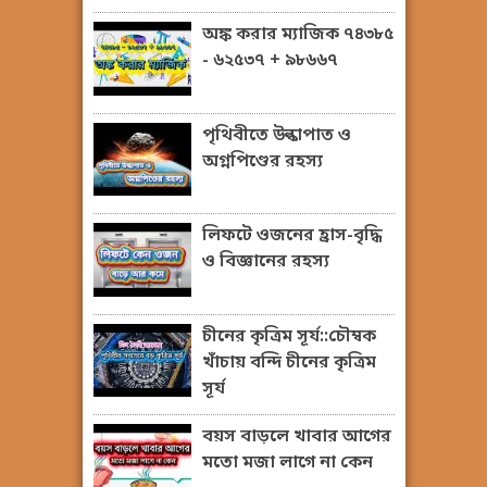
অঙ্ক করার ম্যাজিক ৭৪৩৮৫
- ৬২৫৩৭ + ৯৮৬৬৭
পৃথিবীতে উল্কাপাত ও
অগ্নপিণ্ডের রহস্য
লিফটে ওজনের হ্রাস-বৃদ্ধি
ও বিজ্ঞানের রহস্য
চীনের কৃত্রিম সূর্য::চৌম্বক
খাঁচায় বন্দি চীনের কৃত্রিম
সূর্য
বয়স বাড়লে খাবার আগের
মতো মজা লাগে না কেন