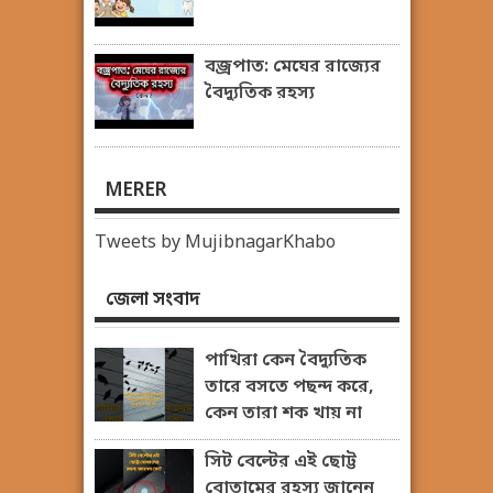
বজ্রপাত: মেঘের রাজ্যের
বৈদ্যুতিক রহস্য
MERER
Tweets by MujibnagarKhabo
জেলা সংবাদ
পাখিরা কেন বৈদ্যুতিক
তারে বসতে পছন্দ করে,
কেন তারা শক খায় না
সিট বেল্টের এই ছোট্ট
বোতামের রহস্য জানেন