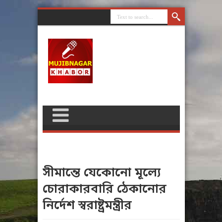
সীমান্তে যেকোনো মূল্যে
চোরাকারবারি ঠেকানোর
নির্দেশ স্বরাষ্ট্রমন্ত্রীর