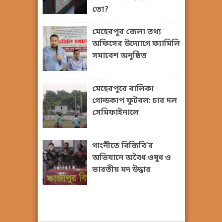
তো?
মেহেরপুর জেলা তথ্য
অফিসের উদ্যোগে ফ্যামিলি
সমাবেশ অনুষ্ঠিত
মেহেরপুরে বালিকা
গোল্ডকাপ ফুটবল: চার দল
সেমিফাইনালে
গাংনীতে বিজিবি’র
অভিযানে অবৈধ ওষুধ ও
ভারতীয় মদ উদ্ধার