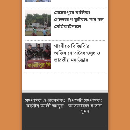
মেহেরপুরে বালিকা
গোল্ডকাপ ফুটবল: চার দল
সেমিফাইনালে
গাংনীতে বিজিবি’র
অভিযানে অবৈধ ওষুধ ও
ভারতীয় মদ উদ্ধার
সম্পাদক ও প্রকাশকঃ
উপদেষ্টা সম্পাদকঃ
মহসীন আলী আঙ্গুর
আসফারুল হাসান
সুমন