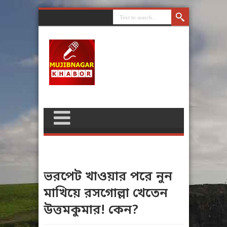
ভরপেট খাওয়ার পরে নুন
মাখিয়ে রসগোল্লা খেতেন
উত্তমকুমার! কেন?