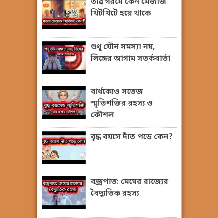
তীব্র গরমে কেন মেজাজ
খিটখিটে হয়ে থাকে
শুধু যৌন সমস্যা নয়,
লিঙ্গের আগাম সতর্কবার্তা
বার্ধক্যেও সতেজ
স্মৃতিশক্তির রহস্য ও
কৌশল
বৃদ্ধ বয়সে দাঁত পড়ে কেন?
বজ্রপাত: মেঘের রাজ্যের
বৈদ্যুতিক রহস্য