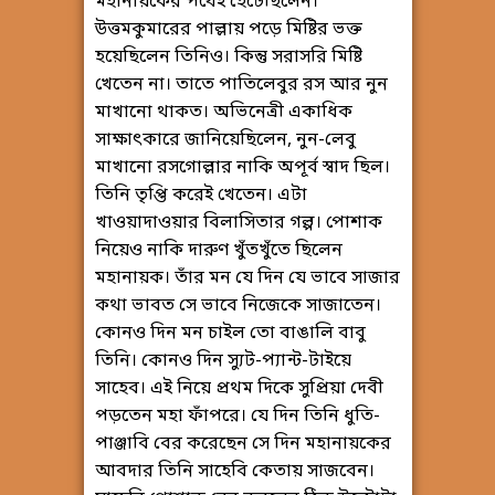
মহানায়কের পথেই হেঁটেছিলেন।
উত্তমকুমারের পাল্লায় পড়ে মিষ্টির ভক্ত
হয়েছিলেন তিনিও। কিন্তু সরাসরি মিষ্টি
খেতেন না। তাতে পাতিলেবুর রস আর নুন
মাখানো থাকত। অভিনেত্রী একাধিক
সাক্ষাৎকারে জানিয়েছিলেন, নুন-লেবু
মাখানো রসগোল্লার নাকি অপূর্ব স্বাদ ছিল।
তিনি তৃপ্তি করেই খেতেন। এটা
খাওয়াদাওয়ার বিলাসিতার গল্প। পোশাক
নিয়েও নাকি দারুণ খুঁতখুঁতে ছিলেন
মহানায়ক। তাঁর মন যে দিন যে ভাবে সাজার
কথা ভাবত সে ভাবে নিজেকে সাজাতেন।
কোনও দিন মন চাইল তো বাঙালি বাবু
তিনি। কোনও দিন স্যুট-প্যান্ট-টাইয়ে
সাহেব। এই নিয়ে প্রথম দিকে সুপ্রিয়া দেবী
পড়তেন মহা ফাঁপরে। যে দিন তিনি ধুতি-
পাঞ্জাবি বের করেছেন সে দিন মহানায়কের
আবদার তিনি সাহেবি কেতায় সাজবেন।