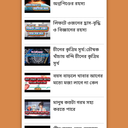
অগ্নপিণ্ডের রহস্য
লিফটে ওজনের হ্রাস-বৃদ্ধি
ও বিজ্ঞানের রহস্য
চীনের কৃত্রিম সূর্য::চৌম্বক
খাঁচায় বন্দি চীনের কৃত্রিম
সূর্য
বয়স বাড়লে খাবার আগের
মতো মজা লাগে না কেন
মানুষ কতটা গরম সহ্য
করতে পারে