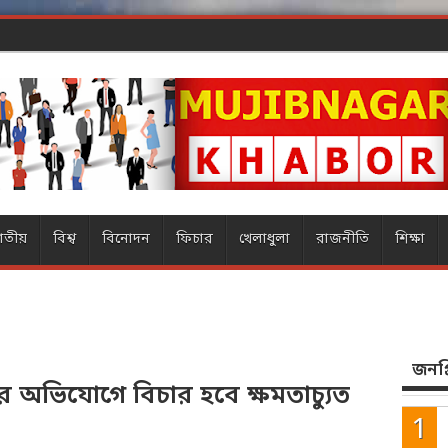
াতীয়
বিশ্ব
বিনোদন
ফিচার
খেলাধুলা
রাজনীতি
শিক্ষা
জনপ্র
োহের অভিযোগে বিচার হবে ক্ষমতাচ্যুত