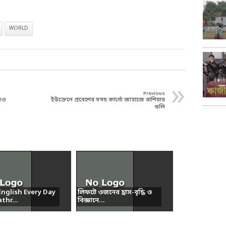
WORLD
»
Previous
আরও
ইউক্রেনে প্রবেশের সময় কার্গো জাহাজে রাশিয়ার
গুলি
nglish Every Day
লিফটে ওজনের হ্রাস-বৃদ্ধি ও
thr...
বিজ্ঞানে...