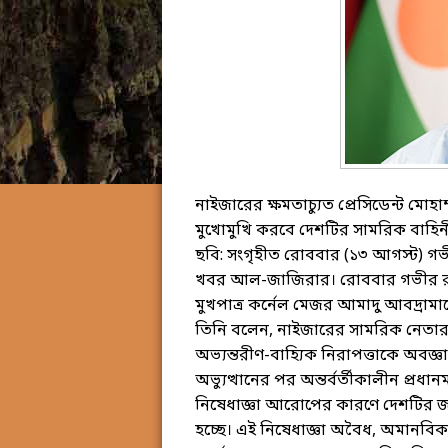
নাইজারের ক্ষমতাচ্যুত প্রেসিডেন্ট মোহা
মুখোমুখি করবে দেশটির সামরিক বাহিনী।
ছবি: সংগৃহীত রোববার (১৩ আগস্ট) গ
খবর আল-জাজিরার। রোববার গভীর রাত
মুখপাত্র কর্নেল মেজর আমাদু আবদ্রাম
তিনি বলেন, নাইজারের সামরিক নেতারা 
অভ্যন্তরীণ-বাহ্যিক নিরাপত্তাকে অব
অভ্যুত্থানের পর অন্তর্বর্তীকালীন প্রধ
নিষেধাজ্ঞা আরোপের কারণে দেশটির জনগণ
হচ্ছে। এই নিষেধাজ্ঞা অবৈধ, অমানবি