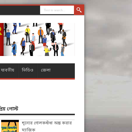
যাবতীয়
ভিডিও
জেলা
িয় পোস্ট
শূন্যের গোলকধাঁধা অঙ্ক করার
ম্যাজিক