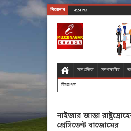
শিরোনাম
শূন্যের গোলকধাঁধা অঙ্ক করা
4:24 PM
সাম্প্রতিক
সম্পাদকীয়
জ
বিজ্ঞাপন
নাইজার জান্তা রাষ্ট্রদ্র
প্রেসিডেন্ট বাজোমের