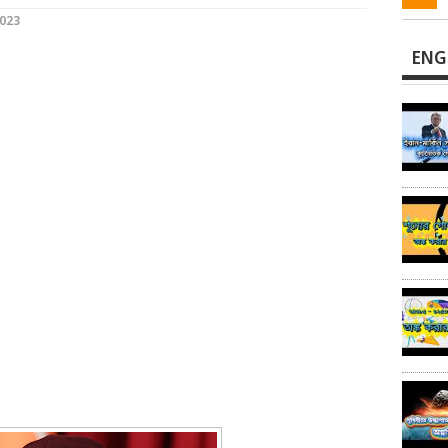
023
ENG