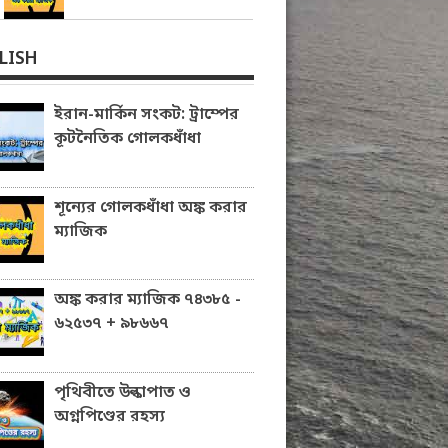
LISH
ইরান-মার্কিন সংকট: ট্রাম্পের
কূটনৈতিক গোলকধাঁধা
শূন্যের গোলকধাঁধা অঙ্ক করার
ম্যাজিক
অঙ্ক করার ম্যাজিক ৭৪৩৮৫ -
৬২৫৩৭ + ৯৮৬৬৭
পৃথিবীতে উল্কাপাত ও
অগ্নপিণ্ডের রহস্য