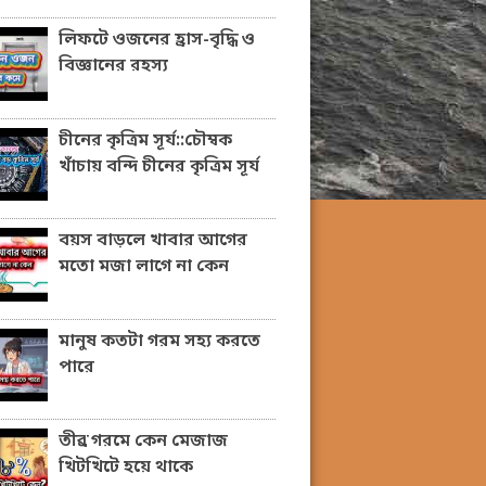
লিফটে ওজনের হ্রাস-বৃদ্ধি ও
বিজ্ঞানের রহস্য
চীনের কৃত্রিম সূর্য::চৌম্বক
খাঁচায় বন্দি চীনের কৃত্রিম সূর্য
বয়স বাড়লে খাবার আগের
মতো মজা লাগে না কেন
মানুষ কতটা গরম সহ্য করতে
পারে
তীব্র গরমে কেন মেজাজ
খিটখিটে হয়ে থাকে