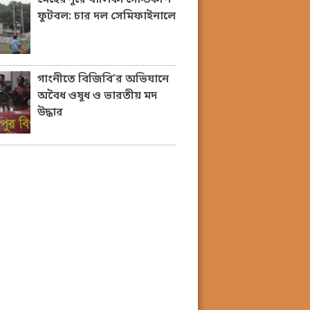
ফুটবল: চার দল সেমিফাইনালে
গাংনীতে বিজিবি’র অভিযানে
অবৈধ ওষুধ ও ভারতীয় মদ
উদ্ধার