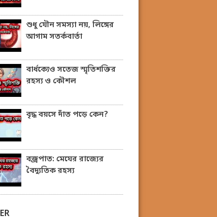
শুধু যৌন সমস্যা নয়, লিঙ্গের
আগাম সতর্কবার্তা
বার্ধক্যেও সতেজ স্মৃতিশক্তির
রহস্য ও কৌশল
বৃদ্ধ বয়সে দাঁত পড়ে কেন?
বজ্রপাত: মেঘের রাজ্যের
বৈদ্যুতিক রহস্য
ER