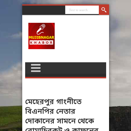
মেহেরপুর গাংনীতে
বিএনপির নেতার
দোকানের সামনে থেকে