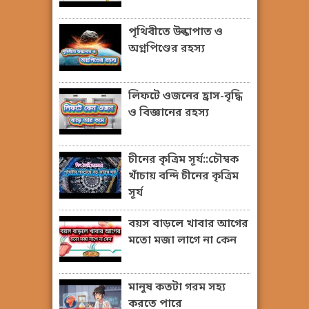
পৃথিবীতে উল্কাপাত ও
অগ্নপিণ্ডের রহস্য
লিফটে ওজনের হ্রাস-বৃদ্ধি
ও বিজ্ঞানের রহস্য
চীনের কৃত্রিম সূর্য::চৌম্বক
খাঁচায় বন্দি চীনের কৃত্রিম
সূর্য
বয়স বাড়লে খাবার আগের
মতো মজা লাগে না কেন
মানুষ কতটা গরম সহ্য
করতে পারে