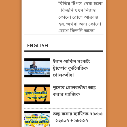
বিভিন্ন টিপস দেয়া হলো
কিডনি যখন নিজস্ব
কোনো রোগে আক্রান্ত
হয়, অথবা অন্য কোনো
রোগে কিডনি আক্রা...
ENGLISH
ইরান-মার্কিন সংকট:
ট্রাম্পের কূটনৈতিক
গোলকধাঁধা
শূন্যের গোলকধাঁধা অঙ্ক
করার ম্যাজিক
অঙ্ক করার ম্যাজিক ৭৪৩৮৫
- ৬২৫৩৭ + ৯৮৬৬৭