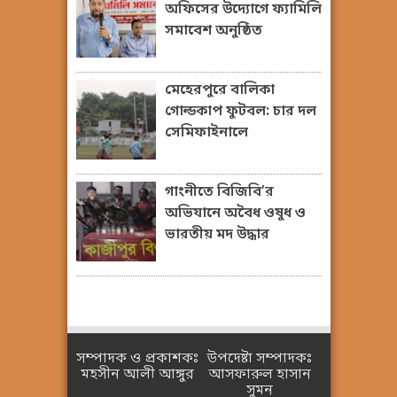
অফিসের উদ্যোগে ফ্যামিলি
সমাবেশ অনুষ্ঠিত
মেহেরপুরে বালিকা
গোল্ডকাপ ফুটবল: চার দল
সেমিফাইনালে
গাংনীতে বিজিবি’র
অভিযানে অবৈধ ওষুধ ও
ভারতীয় মদ উদ্ধার
সম্পাদক ও প্রকাশকঃ
উপদেষ্টা সম্পাদকঃ
মহসীন আলী আঙ্গুর
আসফারুল হাসান
সুমন