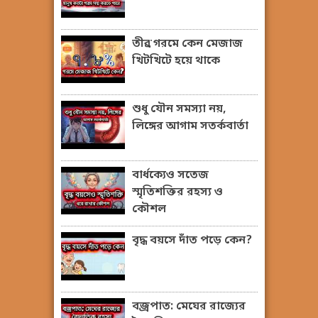
তীব্র গরমে কেন মেজাজ
খিটখিটে হয়ে থাকে
শুধু যৌন সমস্যা নয়,
লিঙ্গের আগাম সতর্কবার্তা
বার্ধক্যেও সতেজ
স্মৃতিশক্তির রহস্য ও
কৌশল
বৃদ্ধ বয়সে দাঁত পড়ে কেন?
বজ্রপাত: মেঘের রাজ্যের