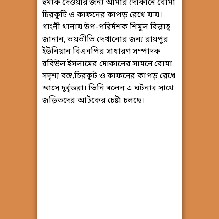
হুমকি দেওয়ার জন্য আমার দোকানে বোমা
চিরকুটি ও কাফনের কাপড় রেখে যায়।
গাংনী থানায় উপ-পরির্দশক শিমুল বিল্লাহ্
জানান, ভয়ভীতি দেখানোর জন্য রায়পুর
ইউনিয়ান বিএনপির সাধারণ সম্পাদক
রবিউল ইসলামের দোকানের সামনে বোমা
সদৃশ্য বস্ত,চিরকুট ও কাফনের কাপড় রেখে
আসে দুর্বৃত্তরা। তিনি বলেন এ ঘটনার সাথে
জড়িতদের আটকের চেষ্টা চলছে।