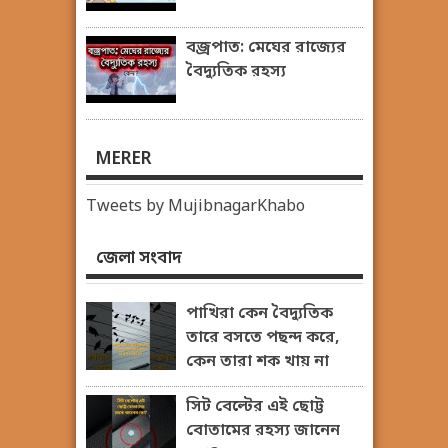
বজ্রপাত: মেঘের রাজ্যের
বৈদ্যুতিক রহস্য
MERER
Tweets by MujibnagarKhabo
জেলা সংবাদ
পাখিরা কেন বৈদ্যুতিক
তারে বসতে পছন্দ করে,
কেন তারা শক খায় না
সিট বেল্টের এই ছোট্ট
বোতামের রহস্য জানেন