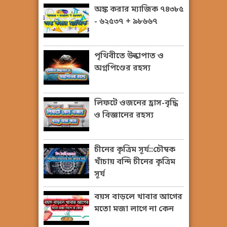
অঙ্ক করার ম্যাজিক ৭৪৩৮৫
- ৬২৫৩৭ + ৯৮৬৬৭
পৃথিবীতে উল্কাপাত ও
অগ্নপিণ্ডের রহস্য
লিফটে ওজনের হ্রাস-বৃদ্ধি
ও বিজ্ঞানের রহস্য
চীনের কৃত্রিম সূর্য::চৌম্বক
খাঁচায় বন্দি চীনের কৃত্রিম
সূর্য
বয়স বাড়লে খাবার আগের
মতো মজা লাগে না কেন