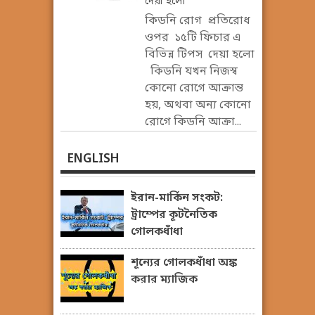
দেয়া হলো
কিডনি রোগ প্রতিরোধ
ওপর ১৫টি ফিচার এ
বিভিন্ন টিপস দেয়া হলো
কিডনি যখন নিজস্ব
কোনো রোগে আক্রান্ত
হয়, অথবা অন্য কোনো
রোগে কিডনি আক্রা...
ENGLISH
ইরান-মার্কিন সংকট:
ট্রাম্পের কূটনৈতিক
গোলকধাঁধা
শূন্যের গোলকধাঁধা অঙ্ক
করার ম্যাজিক