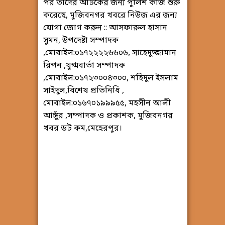
পর তাদের আটকের জন্য পুলিশ কাজ শুরু
করেছে, মুজিবনগর খবরে নিউজ এর জন্য
যোগা জোগ করুন :: আসফারুল হাসান
সুমন, উপদেষ্টা সম্পাদক
,মোবাইল:০১৭২২২২৬৬০৬, সাহেদুজ্জামান
রিপন ,যুগ্মবার্তা সম্পাদক
,মোবাইল:০১৭২৩০০৪৩০০, শহিদুল ইসলাম
সাইদুল,বিশেষ প্রতিনিধি ,
মোবাইল:০১৬৭০১৯৯৯৫৫, মহসীন আলী
আঙ্গুঁর ,সম্পাদক ও প্রকাশক, মুজিবনগর
খবর ডট কম,মেহেরপুর।