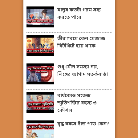
মানুষ কতটা গরম সহ্য
করতে পারে
তীব্র গরমে কেন মেজাজ
খিটখিটে হয়ে থাকে
শুধু যৌন সমস্যা নয়,
লিঙ্গের আগাম সতর্কবার্তা
বার্ধক্যেও সতেজ
স্মৃতিশক্তির রহস্য ও
কৌশল
বৃদ্ধ বয়সে দাঁত পড়ে কেন?