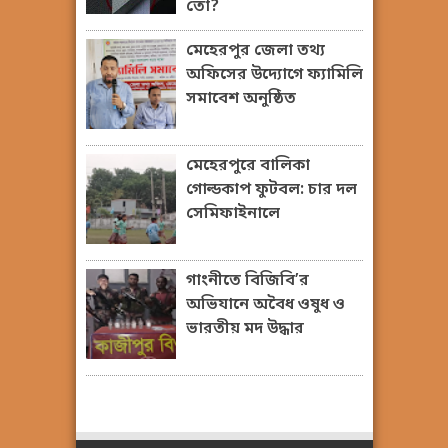
তো?
মেহেরপুর জেলা তথ্য
অফিসের উদ্যোগে ফ্যামিলি
সমাবেশ অনুষ্ঠিত
মেহেরপুরে বালিকা
গোল্ডকাপ ফুটবল: চার দল
সেমিফাইনালে
গাংনীতে বিজিবি’র
অভিযানে অবৈধ ওষুধ ও
ভারতীয় মদ উদ্ধার