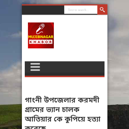
গাংনী উপজেলার করমদী
গ্রামের ভ্যান চালক
আতিয়ার কে কুপিয়ে হত্যা