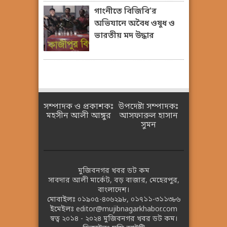
গাংনীতে বিজিবি’র
অভিযানে অবৈধ ওষুধ ও
ভারতীয় মদ উদ্ধার
সম্পাদক ও প্রকাশকঃ
উপদেষ্টা সম্পাদকঃ
মহসীন আলী আঙ্গুর
আসফারুল হাসান
সুমন
মুজিবনগর খবর ডট কম
সাবদার আলী মার্কেট, বড় বাজার, মেহেরপুর,
বাংলাদেশ।
মোবাইলঃ
০১৯০৫-৪০৬২৯৮
,
০১৭১১-৩১১৩৮৬
ইমেইলঃ
editor@mujibnagarkhabor.com
স্বত্ব ২০১৪ - ২০২৪
মুজিবনগর খবর ডট কম।