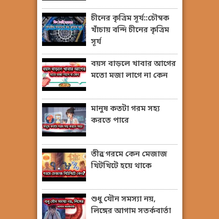
চীনের কৃত্রিম সূর্য::চৌম্বক
খাঁচায় বন্দি চীনের কৃত্রিম
সূর্য
বয়স বাড়লে খাবার আগের
মতো মজা লাগে না কেন
মানুষ কতটা গরম সহ্য
করতে পারে
তীব্র গরমে কেন মেজাজ
খিটখিটে হয়ে থাকে
শুধু যৌন সমস্যা নয়,
লিঙ্গের আগাম সতর্কবার্তা