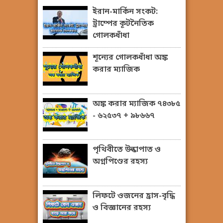
ইরান-মার্কিন সংকট:
ট্রাম্পের কূটনৈতিক
গোলকধাঁধা
শূন্যের গোলকধাঁধা অঙ্ক
করার ম্যাজিক
অঙ্ক করার ম্যাজিক ৭৪৩৮৫
- ৬২৫৩৭ + ৯৮৬৬৭
পৃথিবীতে উল্কাপাত ও
অগ্নপিণ্ডের রহস্য
লিফটে ওজনের হ্রাস-বৃদ্ধি
ও বিজ্ঞানের রহস্য