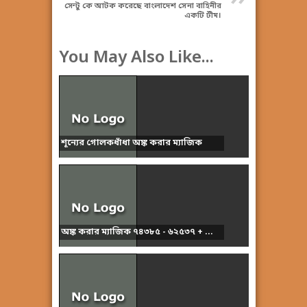
সেন্টু কে আটক করেছে বাংলাদেশ সেনা বাহিনীর
একটি টীম।
You May Also Like...
শূন্যের গোলকধাঁধা অঙ্ক করার ম্যাজিক
অঙ্ক করার ম্যাজিক ৭৪৩৮৫ - ৬২৫৩৭ + ...