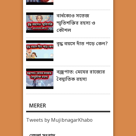
বার্ধক্যেও সতেজ
স্মৃতিশক্তির রহস্য ও
কৌশল
বৃদ্ধ বয়সে দাঁত পড়ে কেন?
বজ্রপাত: মেঘের রাজ্যের
বৈদ্যুতিক রহস্য
MERER
Tweets by MujibnagarKhabo