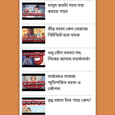
মানুষ কতটা গরম সহ্য
করতে পারে
তীব্র গরমে কেন মেজাজ
খিটখিটে হয়ে থাকে
শুধু যৌন সমস্যা নয়,
লিঙ্গের আগাম সতর্কবার্তা
বার্ধক্যেও সতেজ
স্মৃতিশক্তির রহস্য ও
কৌশল
বৃদ্ধ বয়সে দাঁত পড়ে কেন?