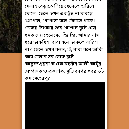
মেলায় বেড়াতে গিয়ে ছেলেকে হারিয়ে
ফেলে। ছেলে তখন একটুও না ঘাবড়ে
‘গোপাল, গোপাল’ বলে চেঁচাতে থাকে।
ছেলের চিৎকার শুনে গোপাল ছুটে এসে
ধমক দেয় ছেলেকে, ‘ছিঃ ছিঃ, আমার নাম
ধরে ডাকছিস, বাবা বলে ডাকতে পারিস
না?’ ছেলে তখন বলল, ‘হুঁ, বাবা বলে ডাকি
আর মেলার সব লোক ছুটে
আসুক!’গ্রন্থনা:অধ্যক্ষ মহসীন আলী আঙ্গুঁর
,সম্পাদক ও প্রকাশক, মুজিবনগর খবর ডট
কম,মেহেরপুর।