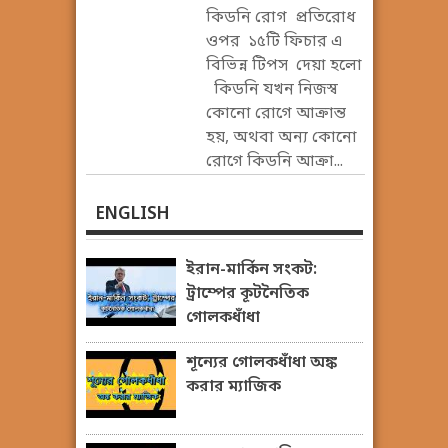
কিডনি রোগ প্রতিরোধ
ওপর ১৫টি ফিচার এ
বিভিন্ন টিপস দেয়া হলো
কিডনি যখন নিজস্ব
কোনো রোগে আক্রান্ত
হয়, অথবা অন্য কোনো
রোগে কিডনি আক্রা...
ENGLISH
ইরান-মার্কিন সংকট:
ট্রাম্পের কূটনৈতিক
গোলকধাঁধা
শূন্যের গোলকধাঁধা অঙ্ক
করার ম্যাজিক