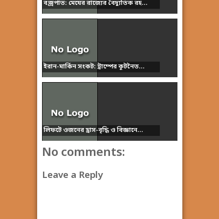
বজ্রপাত: মেঘের রাজ্যের বৈদ্যুতিক রহ...
ইরান-মার্কিন সংকট: ট্রাম্পের কূটনৈত...
লিফটে ওজনের হ্রাস-বৃদ্ধি ও বিজ্ঞানে...
No comments:
Leave a Reply