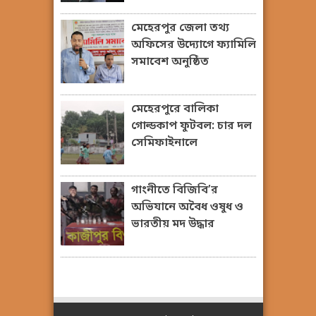
মেহেরপুর জেলা তথ্য
অফিসের উদ্যোগে ফ্যামিলি
সমাবেশ অনুষ্ঠিত
মেহেরপুরে বালিকা
গোল্ডকাপ ফুটবল: চার দল
সেমিফাইনালে
গাংনীতে বিজিবি’র
অভিযানে অবৈধ ওষুধ ও
ভারতীয় মদ উদ্ধার