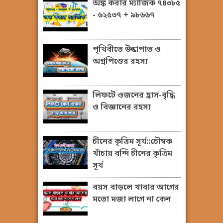
অঙ্ক করার ম্যাজিক ৭৪৩৮৫
- ৬২৫৩৭ + ৯৮৬৬৭
পৃথিবীতে উল্কাপাত ও
অগ্নপিণ্ডের রহস্য
লিফটে ওজনের হ্রাস-বৃদ্ধি
ও বিজ্ঞানের রহস্য
চীনের কৃত্রিম সূর্য::চৌম্বক
খাঁচায় বন্দি চীনের কৃত্রিম
সূর্য
বয়স বাড়লে খাবার আগের
মতো মজা লাগে না কেন