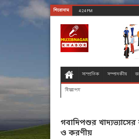
শিরোনাম
শূন্যের গোলকধাঁধা অঙ্ক কর
4:24 PM
সাম্প্রতিক
সম্পাদকীয়
জ
বিজ্ঞাপন
গবাদিপশুর খাদ্যভ্যাসে
ও করণীয়