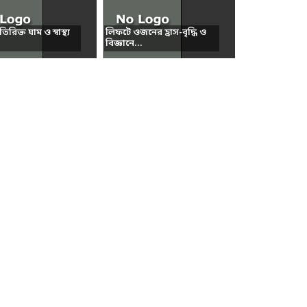
রিক্ত ঘাম ও স্বাস্থ্য
লিফটে ওজনের হ্রাস-বৃদ্ধি ও
বিজ্ঞানে...