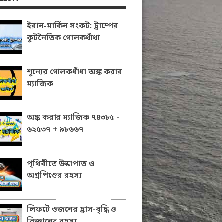
ইরান-মার্কিন সংকট: ট্রাম্পের
কূটনৈতিক গোলকধাঁধা
শূন্যের গোলকধাঁধা অঙ্ক করার
ম্যাজিক
অঙ্ক করার ম্যাজিক ৭৪৩৮৫ -
৬২৫৩৭ + ৯৮৬৬৭
পৃথিবীতে উল্কাপাত ও
অগ্নপিণ্ডের রহস্য
লিফটে ওজনের হ্রাস-বৃদ্ধি ও
বিজ্ঞানের রহস্য