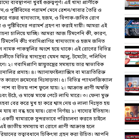
্যে ব্যবস্থাপনা খুবই গুরুত্বপূর্ণ। এই খাদ্য প্রাণীকে
ন,ও পুষ্টিবিদের পরামর্শ মেনে রেশন/খাবার তৈরি ও
েষ করে গরুর খাদ্যভ্যাস, হজম, ও বিপাক-জনিত রোগ
 পুষ্টিবিদের পরামর্শ গ্রহণ না করাই দায়ী। আমরা এই
চনা চালিয়ে যাচ্ছি। আমরা আজ টিমপেনি কী, কারণ,
িমপেনি কীঃ গবাদিপ্রাণির খাদ্যভ্যাস ও হজম জনিত
ন নামক পাকস্থলির অংশে হয়ে থাকে। এই রোগের বিভিন্ন
ালীতে বিভিন্ন খাদ্যদ্রব্য যেমন আলু, টমেটো, পলিথিন
ণে। ২। গবাদিপ্রাণি স্নায়ুতন্ত্রের সমস্যায় তার স্বাভাবিক
নালির প্রদাহ। ৪। অ্যানাফাইল্যাক্সিস বা মাত্রাতিরিক্ত
ত কারণে রুমেনের নিঃসাড়তা। ৫। বিভিন্ন প্যাথলজিক্যাল
াশ বা উভয় পাশ ফুলে যায়। ২। আক্রান্ত প্রাণী অস্বস্তি
বং উঠে, ও মাঝে মাঝে পেটে লাথি মারে। ৩। ফেনা মুক্ত
 জিহবা বের করে মুখ হা করে শ্বাস নেয় ও লালা নিঃসৃত হয়
ায় বা বন্ধ হয়ে যায়। রোগ নির্ণয়ঃ ১। খাদ্যের ইতিহাস।
ণীয়ঃ একটি খামারকে সুন্দরভাবে পরিচালনা করতে চাইলে
এই জাতীয় সমস্যায় বা রোগে প্রাণী আক্রান্ত হলে
িয়ানের তত্বাবধানে চিকিৎসা গ্রহন করা উচিত। আপনি