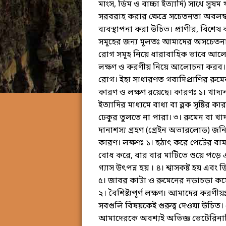
মাংস, ডিম ও বাচ্চা ইত্যাদি) সাথে সুষম খাদ
সরবরাহ করার ক্ষেত্রে সচেতনতা অবলম্ব
ব্যবস্থাপনা করা উচিত। প্রাণীর, বিশ
সমূহের জন্য মূলতঃ আমাদের অসচেতনা ও
রোগ সমূহ নিয়ে ধারাবাহিক ভাবে আলো
লক্ষণ ও করণীয় নিয়ে আলোচনা করব। ট
রোগ। ইহা সাধারণত গবাদিপ্রাণির রুমে
কারণ ও লক্ষণ রয়েছে। কারণঃ ১। খাদ্যন
ইত্যাদির মাধ্যমে বাধা বা ব্লক সৃষ্টির কার
ঢেকুর তুলতে না পারা। ৩। রুমেন বা খাদ্য
দানাশস্য গ্রহণ (গ্রেইন অভারলোড) জনি
কারণ। লক্ষণঃ ১। হঠাৎ করে পেটের বাম প
বোধ করে, বার বার মাটিতে শুয়ে পড়ে এ
গ্যাস উৎপন্ন হয় । ৪। শ্বাসকষ্ট হয় এবং
৫। জাবর কাটা ও রুমেনের নড়াচড়া কমে য
২। বৈশিষ্ট্যপূর্ণ লক্ষণ। আমাদের কর
সবগুলি বিষয়কেই গুরুত্ব দেওয়া উচিত। 
আমাদেরকে অবশ্যই অভিজ্ঞ ভেটেরিনার