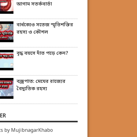
আগাম সতর্কবার্তা
বার্ধক্যেও সতেজ স্মৃতিশক্তির
রহস্য ও কৌশল
বৃদ্ধ বয়সে দাঁত পড়ে কেন?
বজ্রপাত: মেঘের রাজ্যের
বৈদ্যুতিক রহস্য
ER
s by MujibnagarKhabo