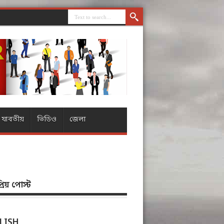
যাবতীয়
ভিডিও
জেলা
িয় পোস্ট
LISH