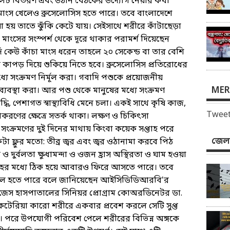
ফলেট বিতরণ এবং উঠান বৈঠকের উদ্যোগ নেয়ার কথা
 মাংস খেলেও ব্রুসেলোসিস হতে পারে। তবে বাংলাদেশে
ওয়া হয় তাতে ঝুঁকি কেটে যায়। সেইসাথে শরীরে কাঁটাছেড়া
া মাংসের সংস্পর্শ থেকে দূরে থাকার পরামর্শ দিয়েছেন
ি কেউ কাঁচা মাংস ধরেন তাহলে ২০ সেকেন্ড বা তার বেশি
র কাপড় দিয়ে শুকিয়ে নিতে হবে। ব্রুসেলোসিস প্রতিরোধের
ে সংক্রমণ নির্মূল করা। গবাদি পশুকে প্রয়োজনীয়
MER
্যবস্থা করা। আর পশু থেকে মানুষের মধ্যে সংক্রমণ
দ্ধি, পেশাগত স্বাস্থ্যবিধি মেনে চলা। একই সাথে কৃষি কাজ,
Tweet
াকরণের ক্ষেত্রে সতর্ক থাকা। লক্ষণ ও চিকিৎসা
 সংক্রমণের দুই দিনের মাথায় কিংবা কয়েক সপ্তাহ পরে
জেলা
 ফ্লুর মতো: তীব্র জ্বর এবং জ্বর ওঠানামা করবে পিঠ
তি ও দুর্বলতা ক্ষুধামন্দা ও ওজন হ্রাস অস্থিরতা ও ঘাম হওয়া
তাহের মধ্যে ঠিক হয়ে আবারও ফিরে আসতে পারে। তবে
 জটিল হতে পারে বলে জানিয়েছেন আইসিডিডিআরবি'র
েস হাসপাতালের সিনিয়র প্রোগ্রাম কোঅরডিনেটর ডা.
কটেরিয়া কারো শরীরে একবার প্রবেশ করলে সেটি সুপ্ত
ে। পরে উপযোগী পরিবেশ পেলে শরীরের বিভিন্ন অঙ্গকে