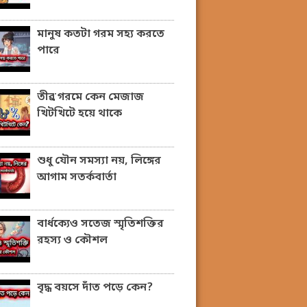
মানুষ কতটা গরম সহ্য করতে
পারে
তীব্র গরমে কেন মেজাজ
খিটখিটে হয়ে থাকে
শুধু যৌন সমস্যা নয়, লিঙ্গের
আগাম সতর্কবার্তা
বার্ধক্যেও সতেজ স্মৃতিশক্তির
রহস্য ও কৌশল
বৃদ্ধ বয়সে দাঁত পড়ে কেন?