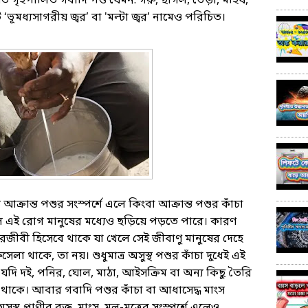
ণত গৃহপালিত গবাদি পশু যেমন: গরু, ছাগল, ভেড়া, মহিষ,
ূমধ্যসাগরীয় জ্বর’ বা 'মল্টা জ্বর’ নামেও পরিচিত।
ক্রান্ত পশুর সংস্পর্শে এলে কিংবা আক্রান্ত পশুর কাঁচা
েলে এই রোগ মানুষের মধ্যেও ছড়িয়ে পড়তে পারে। কারণ
 পরজীবী হিসেবে থাকে যা খেলে সেই জীবাণু মানুষের দেহে
ুসেলা থাকে, তা নয়। শুধুমাত্র অসুস্থ পশুর কাঁচা দুধেই এই
 যদি দই, পনির, ঘোল, মাঠা, আইসক্রিম বা অন্য কিছু তৈরি
 থাকে। আবার গবাদি পশুর কাঁচা বা আধাসেদ্ধ মাংস