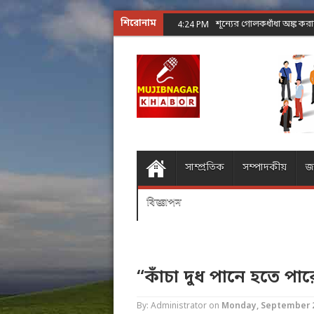
শিরোনাম
4:
সাম্প্রতিক
সম্পাদকীয়
জ
বিজ্ঞাপন
“কাঁচা দুধ পানে হতে পা
By: Administrator
on
Monday, September 2