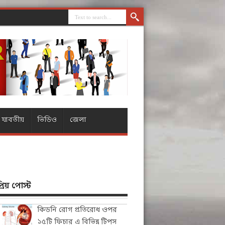
যাবতীয়
ভিডিও
জেলা
িয় পোস্ট
কিডনি রোগ প্রতিরোধ ওপর
১৫টি ফিচার এ বিভিন্ন টিপস