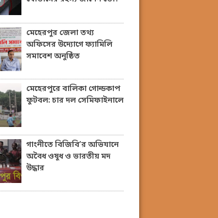
মেহেরপুর জেলা তথ্য
অফিসের উদ্যোগে ফ্যামিলি
সমাবেশ অনুষ্ঠিত
মেহেরপুরে বালিকা গোল্ডকাপ
ফুটবল: চার দল সেমিফাইনালে
গাংনীতে বিজিবি’র অভিযানে
অবৈধ ওষুধ ও ভারতীয় মদ
উদ্ধার