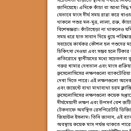
সচেতনতা বাড়াতে স্থানীয় পর্যায়ে লি
জানিয়েছে। এদিকে কাঁচা বা আধা সিদ্ধ
যেভাবে মাংস দীর্ঘ সময় রান্না করে খা
থাকলে পশুর মল-মূত্র, লালা, রক্ত, কাঁচ
বিশেষজ্ঞরা। কাঁটাছেড়া না থাকলেও যদ
সময় ধরে হাত সাবান দিয়ে ধুয়ে পরিষ্কা
সবচেয়ে কার্যকর কৌশল হল পশুদের মধ্য
চিকিৎসা দেওয়া এবং সম্ভব হলে টিকার ব
প্রতিরোধে স্থানীয়দের মধ্যে সচেতনতা বৃ
গরুর খামার দেখভাল এবং মাংস প্রক্রিয়
ব্রুসেলোসিসের লক্ষণগুলো ব্যাকটেরিয়া
দেখা দিতে পারে। এই লক্ষণগুলো অনেকটা
এবং জয়েন্টে ব্যথা মাথাব্যথা চরম ক্লান্
ব্রুসেলোসিসের লক্ষণগুলো কয়েক সপ্
দীর্ঘমেয়াদী লক্ষণ এবং উপসর্গ বেশ
টেকনাফে অবস্থিত রেসপিরেটরি ডিজিজ
জিয়াউল ইসলাম। তিনি জানান, এই ব্যা
অবস্থায় কয়েক মাস পর্যন্ত থাকতে পার