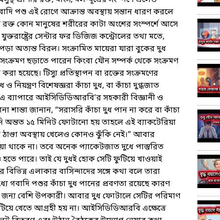
্থ প্রাণীর রক্ত, মাংস, মল-মূত্রের সংস্পর্শে এলেও
গবাদি পশু এই রোগে আক্রান্ত অবস্থায় সন্তান ধারণ করলে
র রক্ত কোন মানুষের শরীরের কাটা অংশের সংস্পর্শে আসে
ক্তরাষ্ট্রের সেন্টার ফর ডিজিজ কন্ট্রোলের তথ্য মতে,
পড়া অত্যন্ত বিরল। সংক্রামিত মায়েরা যারা বুকের দুধ
 সংক্রমণ ছড়াতে পারেন কিংবা যৌন সম্পর্ক থেকে সংক্রমণ
 হয়েছে। টিস্যু প্রতিস্থাপন বা রক্তের সংক্রমণের
 নিয়ন্ত্রণ বিশেষজ্ঞরা কাঁচা দুধ, বা কাঁচা দুগ্ধজাত
 এ ব্যাপারে আইসিডিডিআরবি'র সহকারী বিজ্ঞানী ও
শান্তা জানান, “সরাসরি কাঁচা দুধ পান না করে বা কাঁচা
যদি অন্তত ১৫ মিনিট ফোটানো হয় তাহলে এই ব্যাকটেরিয়া
ে ঠাণ্ডা অবস্থায় খেলেও কোনও ঝুঁকি নেই।” আবার
িয়া থাকে না। তবে অনেক প্যাকেটজাত দুধে পাস্তুরিত
 হতে পারে। তাই যে দুধই হোক সেটি ফুটিয়ে খাওয়াই
বিভিন্ন এলাকার বাসিন্দাদের সঙ্গে কথা বলে তারা
ে গবাদি পশুর কাঁচা দুধ পানের প্রবণতা রয়েছে কারণ
থ্যের জন্য বেশি উপকারী। আবার দুধ ফোটালে সেটির পরিমাণ
টিয়ে খেতে আগ্রহী হয় না। আইসিডিডিআরবি এক্ষেত্রে