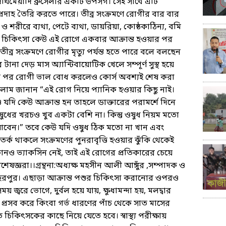
ীর্ঘমেয়াদি ব্রুসেলার একটি উপসর্গ। সেই সাথে এটি
ত্রে প্রদাহ তৈরি করতে পারে। তীব্র সংক্রমণে রোগীর বার বার
 ও শরীরে ব্যথা, পেটে ব্যথা, ডায়রিয়া, কোষ্ঠকাঠিন্য, বমি
। চিকিৎসা কেউ এই রোগে একবার আক্রান্ত হওয়ার পর
্র সংক্রমণে রোগীর মৃত্যু পর্যন্ত হতে পারে বলে বলছেন
রে টানা দেড় মাস অ্যান্টিবায়োটিক খেলে সম্পূর্ণ সুস্থ হয়ে
 পর রোগী ভাল বোধ করলেও কোর্স অবশ্যই শেষ করা
 ইসলাম জানান “এই রোগ নিয়ে প্যানিক হওয়ার কিছু নাই।
দি কেউ আক্রান্ত হন তাহলে ডাক্তারের পরামর্শে দিনে
ষুধের খরচও খুব একটা বেশি না। কিন্তু ওষুধ নিয়ম মতো
হয়ে যাবেন।” তবে কেউ যদি ওষুধ ঠিক মতো না খান এবং
ক থাকলে সংক্রমণের পুনরাবৃত্তি হওয়ার ঝুঁকি থেকেই
 কোনও ভ্যাকসিন নেই, তাই এই রোগের প্রতিকারের চেয়ে
েষজ্ঞরা।।গ্রন্থনা:অধ্যক্ষ মহসীন আলী আঙ্গুঁর ,সম্পাদক ও
রপুর। এছাড়া আক্রান্ত পশুর চিকিৎসা করানোর ওপরও
জ্বরে ভোগে, দুর্বল হয়ে যায়, ক্ষুধামন্দা হয়, মলদ্বার
 প্রসব করে কিংবা গর্ভ ধারণের পাঁচ থেকে সাত মাসের
 চিকিৎসকের কাছে নিয়ে যেতে হবে। স্বাস্থ্য পরীক্ষায়