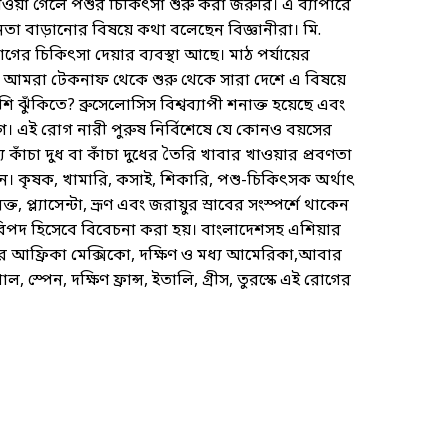
ওয়া গেলে পশুর চিকিৎসা শুরু করা জরুরি। এ ব্যাপারে
তা বাড়ানোর বিষয়ে কথা বলেছেন বিজ্ঞানীরা। মি.
ের চিকিৎসা দেয়ার ব্যবস্থা আছে। মাঠ পর্যায়ের
আমরা টেকনাফ থেকে শুরু থেকে সারা দেশে এ বিষয়ে
ুঁকিতে? ব্রুসেলোসিস বিশ্বব্যাপী শনাক্ত হয়েছে এবং
। এই রোগ নারী পুরুষ নির্বিশেষে যে কোনও বয়সের
 কাঁচা দুধ বা কাঁচা দুধের তৈরি খাবার খাওয়ার প্রবণতা
ন। কৃষক, খামারি, কসাই, শিকারি, পশু-চিকিৎসক অর্থাৎ
্ল্যাসেন্টা, ভ্রূণ এবং জরায়ুর স্রাবের সংস্পর্শে থাকেন
পদ হিসেবে বিবেচনা করা হয়। বাংলাদেশসহ এশিয়ার
 উত্তর আফ্রিকা মেক্সিকো, দক্ষিণ ও মধ্য আমেরিকা,আবার
, স্পেন, দক্ষিণ ফ্রান্স, ইতালি, গ্রীস, তুরস্কে এই রোগের