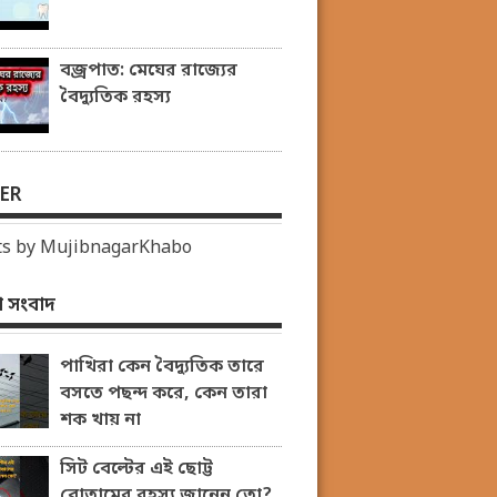
বজ্রপাত: মেঘের রাজ্যের
বৈদ্যুতিক রহস্য
ER
s by MujibnagarKhabo
 সংবাদ
পাখিরা কেন বৈদ্যুতিক তারে
বসতে পছন্দ করে, কেন তারা
শক খায় না
সিট বেল্টের এই ছোট্ট
বোতামের রহস্য জানেন তো?