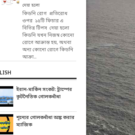
দেয়া হলো
কিডনি রোগ প্রতিরোধ
ওপর ১৫টি ফিচার এ
বিভিন্ন টিপস দেয়া হলো
কিডনি যখন নিজস্ব কোনো
রোগে আক্রান্ত হয়, অথবা
অন্য কোনো রোগে কিডনি
আক্রা...
LISH
ইরান-মার্কিন সংকট: ট্রাম্পের
কূটনৈতিক গোলকধাঁধা
শূন্যের গোলকধাঁধা অঙ্ক করার
ম্যাজিক