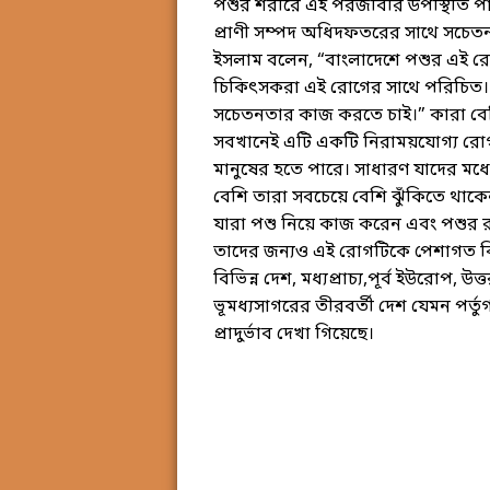
পশুর শরীরে এই পরজীবীর উপস্থিতি পা
প্রাণী সম্পদ অধিদফতরের সাথে সচেতন
ইসলাম বলেন, “বাংলাদেশে পশুর এই রোগ
চিকিৎসকরা এই রোগের সাথে পরিচিত। 
সচেতনতার কাজ করতে চাই।” কারা বেশি ঝ
সবখানেই এটি একটি নিরাময়যোগ্য রোগ
মানুষের হতে পারে। সাধারণ যাদের মধ্যে
বেশি তারা সবচেয়ে বেশি ঝুঁকিতে থাকে
যারা পশু নিয়ে কাজ করেন এবং পশুর রক্ত, প
তাদের জন্যও এই রোগটিকে পেশাগত বি
বিভিন্ন দেশ, মধ্যপ্রাচ্য,পূর্ব ইউরোপ,
ভূমধ্যসাগরের তীরবর্তী দেশ যেমন পর্তুগাল
প্রাদুর্ভাব দেখা গিয়েছে।