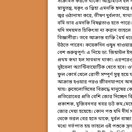
সংক্রমিত করতে থাকে। আর্থ্রাইটিস হল দ
স্নায়ুতন্ত্র, যকৃৎ ও প্লিহা এমনকি হৃদযন্
জ্বর ওঠানামা করে, ভীষণ দুর্বলতা, মাথা
বমি ভাব এমনকি বিষণ্ণতাও হতে পারে
যদি সময়মত চিকিৎসা না করান তাহলে তীব
বিজ্ঞানীরা। তবে আক্রান্ত ব্যক্তি ধৈর্য ধ
উঠতে পারেন। কয়েকদিন ওষুধ খাওয়ার
বেশ গুরুত্বপূর্ণ। এ নিয়ে ডা. জিয়াউল
প্রথম কথা হল সাবধান থাকা। এরপরেও য
দুইবেলা অ্যান্টিবায়োটিক খেতে হবে। ও
ফুল কোর্স খেলে রোগী সম্পূর্ণ সুস্থ 
আক্রান্ত হওয়ার পরও জীবনযাপনে অসতর্
যায়। ব্রুসেলোসিসের বিরুদ্ধে মানুষের
প্রতিরোধের প্রতি বেশি জোর দিচ্ছেন বিশ
প্রকাশক, মুজিবনগর খবর ডট কম,মেহে
জোর দেয়া হয়েছে। কোন পশু যদি দীর্ঘ সময় 
থেকে তরল বের হতে থাকে, দুর্বল বাচ্চা
মধ্যে গর্ভপাত হয় তাহলে ওই পশুকে দ্রুত