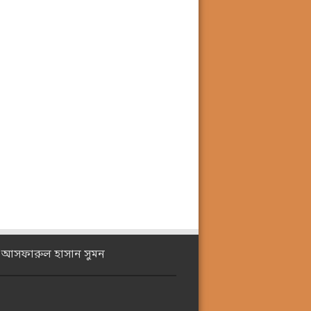
ঃ আসফারুল হাসান সুমন