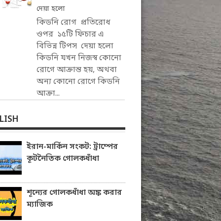
দেয়া হলো
কিডনি রোগ প্রতিরোধ
ওপর ১৫টি ফিচার এ
বিভিন্ন টিপস দেয়া হলো
কিডনি যখন নিজস্ব কোনো
রোগে আক্রান্ত হয়, অথবা
অন্য কোনো রোগে কিডনি
আক্রা...
LISH
ইরান-মার্কিন সংকট: ট্রাম্পের
কূটনৈতিক গোলকধাঁধা
শূন্যের গোলকধাঁধা অঙ্ক করার
ম্যাজিক