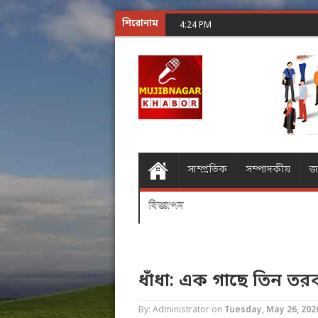
শিরোনাম
শূন্যের গোলকধাঁধা অঙ্ক কর
4:24 PM
সাম্প্রতিক
সম্পাদকীয়
জ
বিজ্ঞাপন
ধাঁধা: এক গাছে তিন তর
By: Administrator
on
Tuesday, May 26, 202