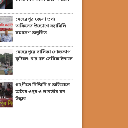
মেহেরপুর জেলা তথ্য
অফিসের উদ্যোগে ফ্যামিলি
সমাবেশ অনুষ্ঠিত
মেহেরপুরে বালিকা গোল্ডকাপ
ফুটবল: চার দল সেমিফাইনালে
গাংনীতে বিজিবি’র অভিযানে
অবৈধ ওষুধ ও ভারতীয় মদ
উদ্ধার