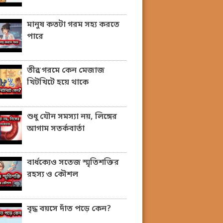
মানুষ কতটা গরম সহ্য করতে
পারে
তীব্র গরমে কেন মেজাজ
খিটখিটে হয়ে থাকে
শুধু যৌন সমস্যা নয়, লিঙ্গের
আগাম সতর্কবার্তা
বার্ধক্যেও সতেজ স্মৃতিশক্তির
রহস্য ও কৌশল
বৃদ্ধ বয়সে দাঁত পড়ে কেন?