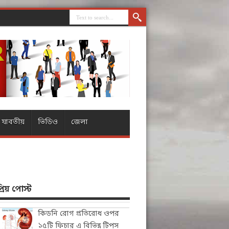
যাবতীয়
ভিডিও
জেলা
িয় পোস্ট
কিডনি রোগ প্রতিরোধ ওপর
১৫টি ফিচার এ বিভিন্ন টিপস