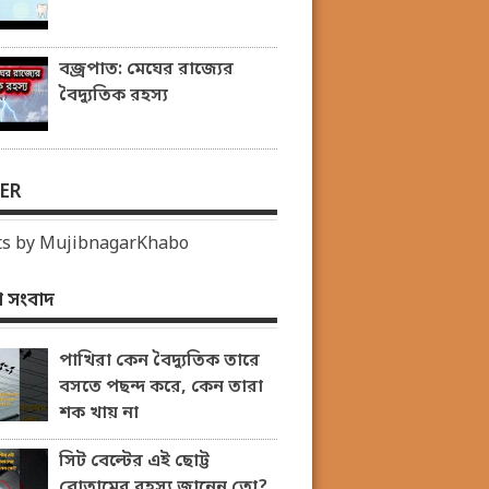
বজ্রপাত: মেঘের রাজ্যের
বৈদ্যুতিক রহস্য
ER
s by MujibnagarKhabo
 সংবাদ
পাখিরা কেন বৈদ্যুতিক তারে
বসতে পছন্দ করে, কেন তারা
শক খায় না
সিট বেল্টের এই ছোট্ট
বোতামের রহস্য জানেন তো?