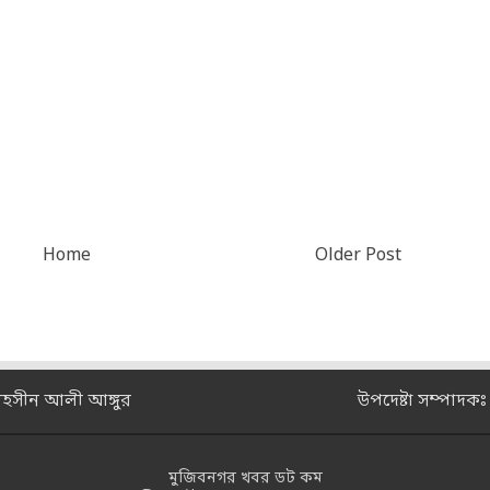
Home
Older Post
মহসীন আলী আঙ্গুর
উপদেষ্টা সম্পাদক
মুজিবনগর খবর ডট কম