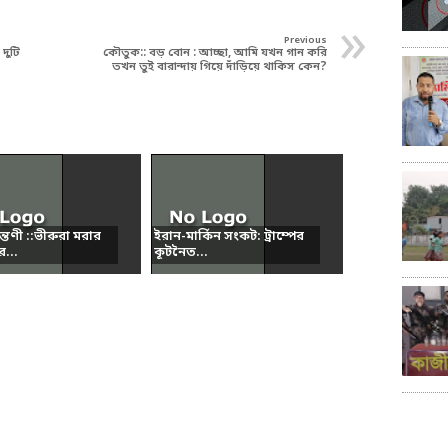
»
Previous
 দুটি
কৌতুক:: বড় বোন : আচ্ছা, আমি যখন গান করি
তখন তুই বারান্দায় গিয়ে দাঁড়িয়ে থাকিস কেন?
ন্তণী ::ভীরুরা মরার
ইরান-মার্কিন সংকট: ট্রাম্পের
...
কূটনৈত...