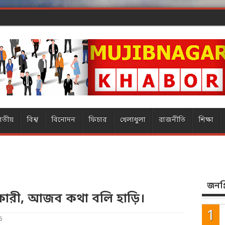
াতীয়
বিশ্ব
বিনোদন
ফিচার
খেলাধুলা
রাজনীতি
শিক্ষা
জনপ্র
কারী, আজব কথা বলি হাড়ি।
6