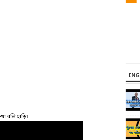
ENG
া বলি হাড়ি।