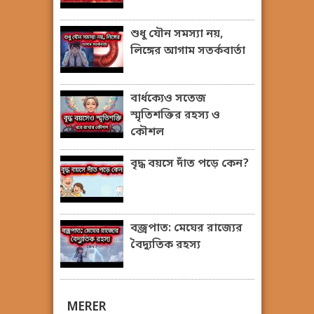
শুধু যৌন সমস্যা নয়,
লিঙ্গের আগাম সতর্কবার্তা
বার্ধক্যেও সতেজ
স্মৃতিশক্তির রহস্য ও
কৌশল
বৃদ্ধ বয়সে দাঁত পড়ে কেন?
বজ্রপাত: মেঘের রাজ্যের
বৈদ্যুতিক রহস্য
MERER