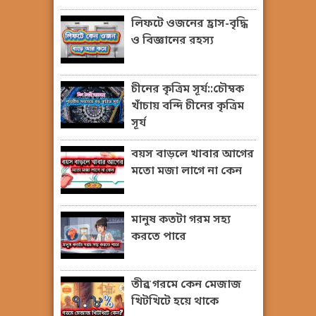
লিফটে ওজনের হ্রাস-বৃদ্ধি
ও বিজ্ঞানের রহস্য
চীনের কৃত্রিম সূর্য::চৌম্বক
খাঁচায় বন্দি চীনের কৃত্রিম
সূর্য
বয়স বাড়লে খাবার আগের
মতো মজা লাগে না কেন
মানুষ কতটা গরম সহ্য
করতে পারে
তীব্র গরমে কেন মেজাজ
খিটখিটে হয়ে থাকে