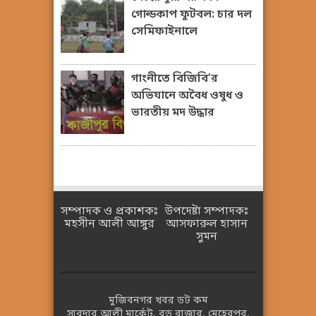
গোল্ডকাপ ফুটবল: চার দল
সেমিফাইনালে
গাংনীতে বিজিবি’র
অভিযানে অবৈধ ওষুধ ও
ভারতীয় মদ উদ্ধার
সম্পাদক ও প্রকাশকঃ
উপদেষ্টা সম্পাদকঃ
মহসীন আলী আঙ্গুর
আসফারুল হাসান
সুমন
মুজিবনগর খবর ডট কম
সাবদার আলী মার্কেট, বড় বাজার, মেহেরপুর,