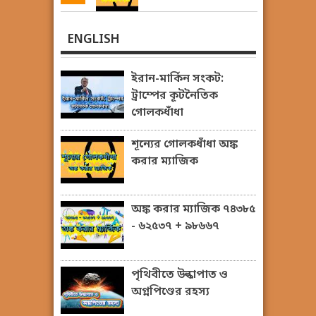
ENGLISH
ইরান-মার্কিন সংকট:
ট্রাম্পের কূটনৈতিক
গোলকধাঁধা
শূন্যের গোলকধাঁধা অঙ্ক
করার ম্যাজিক
অঙ্ক করার ম্যাজিক ৭৪৩৮৫
- ৬২৫৩৭ + ৯৮৬৬৭
পৃথিবীতে উল্কাপাত ও
অগ্নপিণ্ডের রহস্য