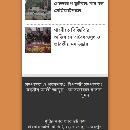
গোল্ডকাপ ফুটবল: চার দল
সেমিফাইনালে
গাংনীতে বিজিবি’র
অভিযানে অবৈধ ওষুধ ও
ভারতীয় মদ উদ্ধার
সম্পাদক ও প্রকাশকঃ
উপদেষ্টা সম্পাদকঃ
মহসীন আলী আঙ্গুর
আসফারুল হাসান
সুমন
মুজিবনগর খবর ডট কম
সাবদার আলী মার্কেট, বড় বাজার, মেহেরপুর,