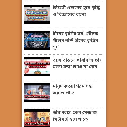
লিফটে ওজনের হ্রাস-বৃদ্ধি
ও বিজ্ঞানের রহস্য
চীনের কৃত্রিম সূর্য::চৌম্বক
খাঁচায় বন্দি চীনের কৃত্রিম
সূর্য
বয়স বাড়লে খাবার আগের
মতো মজা লাগে না কেন
মানুষ কতটা গরম সহ্য
করতে পারে
তীব্র গরমে কেন মেজাজ
খিটখিটে হয়ে থাকে