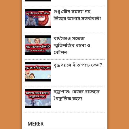
শুধু যৌন সমস্যা নয়,
লিঙ্গের আগাম সতর্কবার্তা
বার্ধক্যেও সতেজ
স্মৃতিশক্তির রহস্য ও
কৌশল
বৃদ্ধ বয়সে দাঁত পড়ে কেন?
বজ্রপাত: মেঘের রাজ্যের
বৈদ্যুতিক রহস্য
MERER