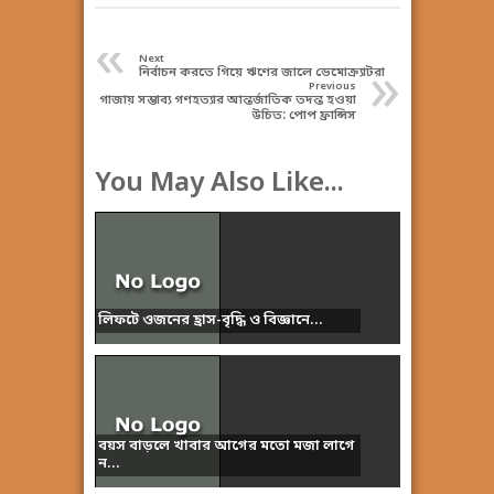
«
Next
»
নির্বাচন করতে গিয়ে ঋণের জালে ডেমোক্র্যাটরা
Previous
গাজায় সম্ভাব্য গণহত্যার আন্তর্জাতিক তদন্ত হওয়া
উচিত: পোপ ফ্রান্সিস
You May Also Like...
লিফটে ওজনের হ্রাস-বৃদ্ধি ও বিজ্ঞানে...
বয়স বাড়লে খাবার আগের মতো মজা লাগে
ন...