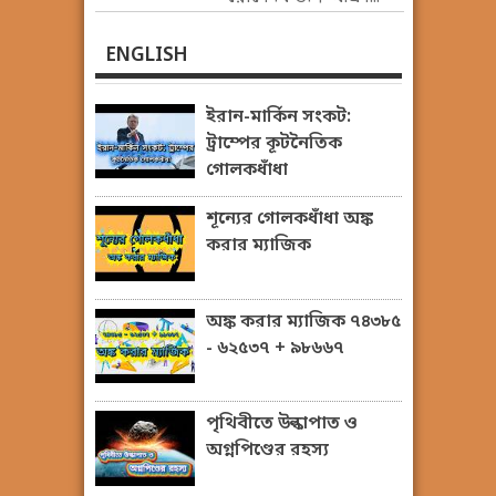
ENGLISH
ইরান-মার্কিন সংকট:
ট্রাম্পের কূটনৈতিক
গোলকধাঁধা
শূন্যের গোলকধাঁধা অঙ্ক
করার ম্যাজিক
অঙ্ক করার ম্যাজিক ৭৪৩৮৫
- ৬২৫৩৭ + ৯৮৬৬৭
পৃথিবীতে উল্কাপাত ও
অগ্নপিণ্ডের রহস্য