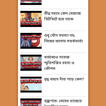
তীব্র গরমে কেন মেজাজ
খিটখিটে হয়ে থাকে
শুধু যৌন সমস্যা নয়,
লিঙ্গের আগাম সতর্কবার্তা
বার্ধক্যেও সতেজ
স্মৃতিশক্তির রহস্য ও
কৌশল
বৃদ্ধ বয়সে দাঁত পড়ে কেন?
বজ্রপাত: মেঘের রাজ্যের