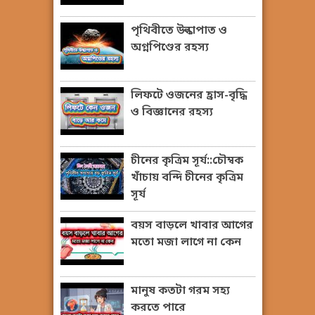
পৃথিবীতে উল্কাপাত ও
অগ্নপিণ্ডের রহস্য
লিফটে ওজনের হ্রাস-বৃদ্ধি
ও বিজ্ঞানের রহস্য
চীনের কৃত্রিম সূর্য::চৌম্বক
খাঁচায় বন্দি চীনের কৃত্রিম
সূর্য
বয়স বাড়লে খাবার আগের
মতো মজা লাগে না কেন
মানুষ কতটা গরম সহ্য
করতে পারে