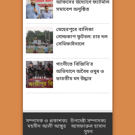
অফিসের উদ্যোগে ফ্যামিলি
সমাবেশ অনুষ্ঠিত
মেহেরপুরে বালিকা
গোল্ডকাপ ফুটবল: চার দল
সেমিফাইনালে
গাংনীতে বিজিবি’র
অভিযানে অবৈধ ওষুধ ও
ভারতীয় মদ উদ্ধার
সম্পাদক ও প্রকাশকঃ
উপদেষ্টা সম্পাদকঃ
মহসীন আলী আঙ্গুর
আসফারুল হাসান
সুমন